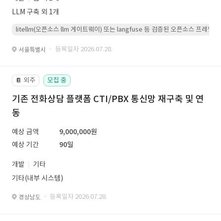
LLM 구축 외 1개
litellm(오픈소스 llm 게이트웨이) 또는 langfuse 등 검증된 오픈소스 프
· 등록일자 2026.07.28.
서울특별시
외주
모집 중
📔
기존 전화상담 플랫폼 CTI/PBX 통신망 재구축 및 연
동
예상 금액
9,000,000원
예상 기간
90일
개발
기타
기타(내부 시스템)
· 등록일자 2026.07.28.
경상남도