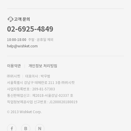
고객 문의
02-6925-4849
10:00-18:00
주말·공휴일 제외
help@wishket.com
이용약관
개인정보 처리방침
㈜위시켓
대표이사 : 박우범
서울특별시 강남구 테헤란로 211 3층 ㈜위시켓
사업자등록번호 : 209-81-57303
통신판매업신고 : 제2018-서울강남-02337 호
직업정보제공사업 신고번호 : J1200020180019
© 2013 Wishket Corp.