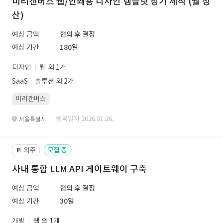
미리캔버스 웹/인쇄용 디자인 템플릿 정기 제작 (월 정
산)
예상 금액
협의 후 결정
예상 기간
180일
디자인
웹 외 1개
SaaSㆍ솔루션 외 2개
미리캔버스
· 등록일자 2026.01.26.
서울특별시
외주
모집 중
📔
사내 통합 LLM API 게이트웨이 구축
예상 금액
협의 후 결정
예상 기간
30일
개발
웹 외 1개