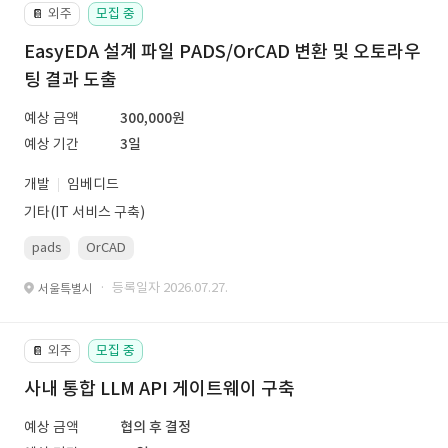
외주
모집 중
📔
EasyEDA 설계 파일 PADS/OrCAD 변환 및 오토라우
팅 결과 도출
예상 금액
300,000원
예상 기간
3일
개발
임베디드
기타(IT 서비스 구축)
pads
OrCAD
· 등록일자 2026.07.27.
서울특별시
외주
모집 중
📔
사내 통합 LLM API 게이트웨이 구축
예상 금액
협의 후 결정