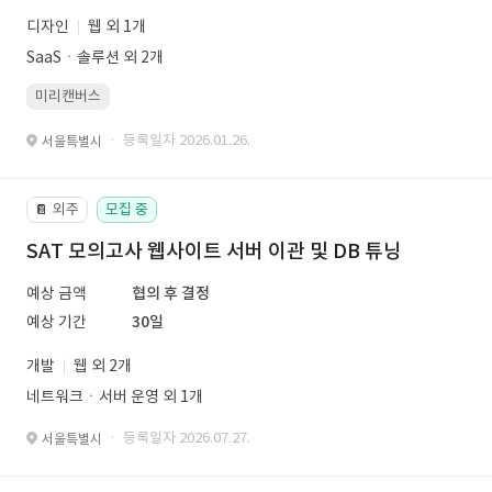
디자인
웹 외 1개
SaaSㆍ솔루션 외 2개
미리캔버스
· 등록일자 2026.01.26.
서울특별시
외주
모집 중
📔
SAT 모의고사 웹사이트 서버 이관 및 DB 튜닝
예상 금액
협의 후 결정
예상 기간
30일
개발
웹 외 2개
네트워크ㆍ서버 운영 외 1개
· 등록일자 2026.07.27.
서울특별시