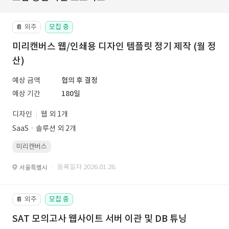
외주
모집 중
📔
미리캔버스 웹/인쇄용 디자인 템플릿 정기 제작 (월 정
산)
예상 금액
협의 후 결정
예상 기간
180일
디자인
웹 외 1개
SaaSㆍ솔루션 외 2개
미리캔버스
· 등록일자 2026.01.26.
서울특별시
외주
모집 중
📔
SAT 모의고사 웹사이트 서버 이관 및 DB 튜닝