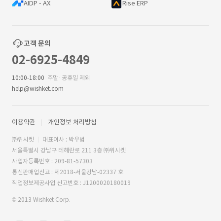
AIDP - AX
Rise ERP
고객 문의
02-6925-4849
10:00-18:00
주말·공휴일 제외
help@wishket.com
이용약관
개인정보 처리방침
㈜위시켓
대표이사 : 박우범
서울특별시 강남구 테헤란로 211 3층 ㈜위시켓
사업자등록번호 : 209-81-57303
통신판매업신고 : 제2018-서울강남-02337 호
직업정보제공사업 신고번호 : J1200020180019
© 2013 Wishket Corp.