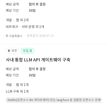
예상 금액
협의 후 결정
예상 기간
30일
개발
웹 외 2개
네트워크ㆍ서버 운영 외 1개
· 등록일자 2026.07.27.
서울특별시
외주
모집 중
📔
사내 통합 LLM API 게이트웨이 구축
예상 금액
협의 후 결정
예상 기간
30일
개발
웹 외 1개
LLM 구축 외 1개
litellm(오픈소스 llm 게이트웨이) 또는 langfuse 등 검증된 오픈소스 프