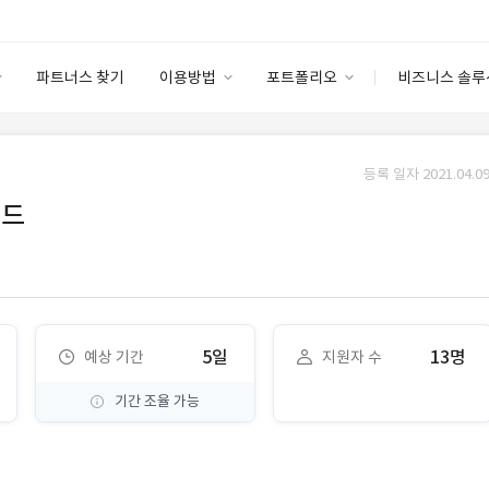
파트너스 찾기
이용방법
포트폴리오
비즈니스 솔루
이용방법
포트폴리오
엔터프라이즈
I
파트너 등급
이용후기
등록 일자 2021.04.09
안심 코드 케어
이용요금
솔루션 마켓
이드
고객센터
스토어
5일
13명
예상 기간
지원자 수
기간 조율 가능