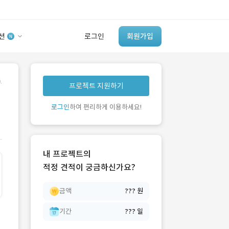
션
로그인
회원가입
유사사례 검색 AI
.
프로젝트 지원하기
‘이런 거’ 만들어본
개발 회사 있어?
로그인
하여 편리하게 이용하세요!
바로가기
내 프로젝트의
적정 견적이 궁금하신가요?
금액
??? 원
기간
??? 일