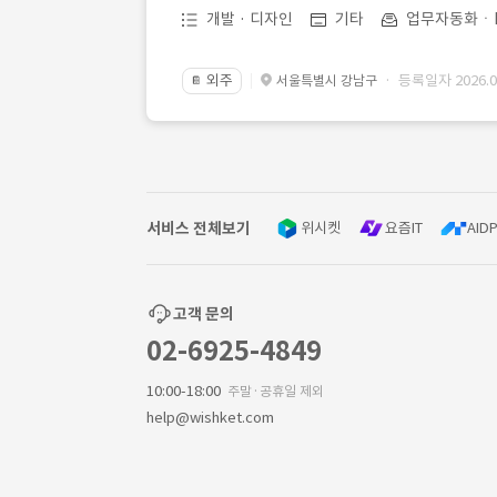
개발 · 디자인
기타
업무자동화ㆍR
외주
· 등록일자 2026.07
서울특별시 강남구
📔
서비스 전체보기
위시켓
요즘IT
AIDP
고객 문의
02-6925-4849
10:00-18:00
주말·공휴일 제외
help@wishket.com