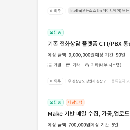
litellm(오픈소스 llm 게이트웨이)
외주
📔
모집 중
기존 전화상담 플랫폼 CTI/PBX 
예상 금액
9,000,000원
예상 기간
90일
개발
기타
기타(내부 시스템)
외주
· 등록일자 202
경상남도 창원시 성산구
📔
모집 중
마감임박
Make 기반 메일 수집, 가공,업로
예상 금액
700,000원
예상 기간
5일