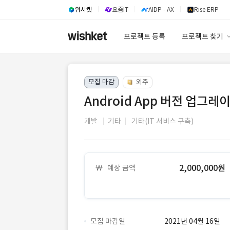
위시켓
요즘IT
AIDP - AX
Rise ERP
프로젝트 등록
프로젝트 찾기
프로젝트 찾기
모집 마감
외주
유사사례 검색 A
Android App 버전 업그레
개발
기타
기타(IT 서비스 구축)
2,000,000원
예상 금액
모집 마감일
2021년 04월 16일