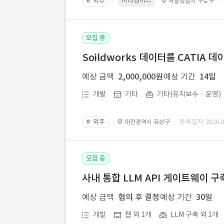
미리캔버스
외주
·
서울특별시 구로구
📔
모집 중
Soildworks 데이터를 CATIA 
예상 금액
2,000,000원
예상 기간
14일
개발
기타
기타(유지보수ㆍ운영)
외주
· 등록일자 2026.07
대전광역시 유성구
📔
모집 중
사내 통합 LLM API 게이트웨이 구
예상 금액
협의 후 결정
예상 기간
30일
개발
웹 외 1개
LLM 구축 외 1개