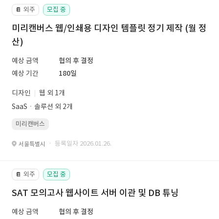
외주
모집 중
📔
미리캔버스 웹/인쇄용 디자인 템플릿 정기 제작 (월 정
산)
예상 금액
협의 후 결정
예상 기간
180일
디자인
웹 외 1개
SaaSㆍ솔루션 외 2개
미리캔버스
· 등록일자 2026.01.26.
서울특별시
외주
모집 중
📔
SAT 모의고사 웹사이트 서버 이관 및 DB 튜닝
예상 금액
협의 후 결정