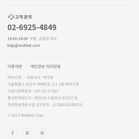
고객 문의
02-6925-4849
10:00-18:00
주말·공휴일 제외
help@wishket.com
이용약관
개인정보 처리방침
㈜위시켓
대표이사 : 박우범
서울특별시 강남구 테헤란로 211 3층 ㈜위시켓
사업자등록번호 : 209-81-57303
통신판매업신고 : 제2018-서울강남-02337 호
직업정보제공사업 신고번호 : J1200020180019
© 2013 Wishket Corp.