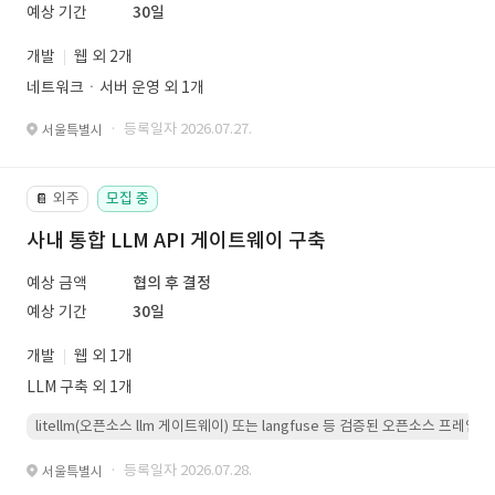
예상 기간
30일
개발
웹 외 2개
네트워크ㆍ서버 운영 외 1개
· 등록일자 2026.07.27.
서울특별시
외주
모집 중
📔
사내 통합 LLM API 게이트웨이 구축
예상 금액
협의 후 결정
예상 기간
30일
개발
웹 외 1개
LLM 구축 외 1개
litellm(오픈소스 llm 게이트웨이) 또는 langfuse 등 검증된 오픈소스 프
· 등록일자 2026.07.28.
서울특별시