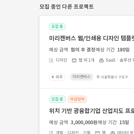
모집 중인 다른 프로젝트
모집 중
미리캔버스 웹/인쇄용 디자인 템플릿 
예상 금액
협의 후 결정
예상 기간
180일
디자인
웹 외 1개
SaaSㆍ솔루션 
미리캔버스
외주
·
서울특별시 구로구
📔
모집 중
마감임박
위치 기반 광융합기업 산업지도 프
예상 금액
3,000,000원
예상 기간
15일
개발 · 디자인 · 기획
웹
데이터 분