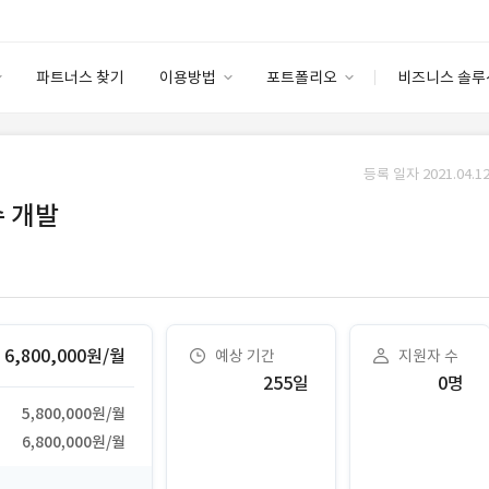
파트너스 찾기
이용방법
포트폴리오
비즈니스 솔루
이용방법
포트폴리오
엔터프라이즈
I
파트너 등급
이용후기
등록 일자 2021.04.12
안심 코드 케어
이용요금
솔루션 마켓
수 개발
고객센터
스토어
6,800,000원/월
예상 기간
지원자 수
255일
0명
5,800,000원/월
6,800,000원/월