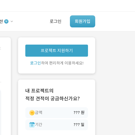
션
로그인
회원가입
유사사례 검색 AI
.
프로젝트 지원하기
‘이런 거’ 만들어본
개발 회사 있어?
로그인
하여 편리하게 이용하세요!
바로가기
내 프로젝트의
적정 견적이 궁금하신가요?
금액
??? 원
기간
??? 일