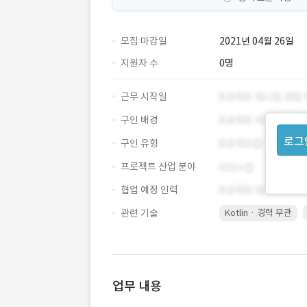
모집 마감일
2021년 04월 26일
지원자 수
0명
근무 시작일
구인 배경
로그
구인 유형
프로젝트 산업 분야
협업 예정 인력
관련 기술
Kotlin · 경력 무관
업무 내용