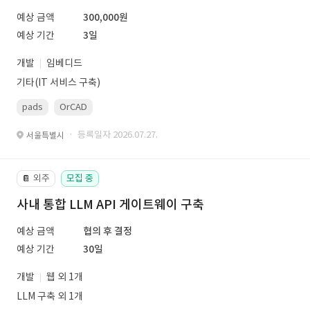
예상 금액
300,000원
예상 기간
3일
개발
임베디드
기타(IT 서비스 구축)
pads
OrCAD
· 등록일자 2026.07.27.
서울특별시
외주
모집 중
📔
사내 통합 LLM API 게이트웨이 구축
예상 금액
협의 후 결정
예상 기간
30일
개발
웹 외 1개
LLM 구축 외 1개