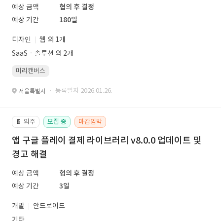
예상 금액
협의 후 결정
예상 기간
180일
디자인
웹 외 1개
SaaSㆍ솔루션 외 2개
미리캔버스
· 등록일자 2026.01.26.
서울특별시
외주
모집 중
마감임박
📔
앱 구글 플레이 결제 라이브러리 v8.0.0 업데이트 및
경고 해결
예상 금액
협의 후 결정
예상 기간
3일
개발
안드로이드
기타