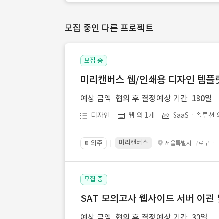
모집 중인 다른 프로젝트
모집 중
미리캔버스 웹/인쇄용 디자인 템플릿 
예상 금액
협의 후 결정
예상 기간
180일
디자인
웹 외 1개
SaaSㆍ솔루션 
미리캔버스
외주
·
서울특별시 구로구
📔
모집 중
SAT 모의고사 웹사이트 서버 이관 
예상 금액
협의 후 결정
예상 기간
30일