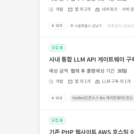
개발
웹 외 2개
네트워크ㆍ서버 운
외주
· 등록일자 2026.07
서울특별시 강남구
📔
모집 중
사내 통합 LLM API 게이트웨이 구
예상 금액
협의 후 결정
예상 기간
30일
개발
웹 외 1개
LLM 구축 외 1개
litellm(오픈소스 llm 게이트웨이)
외주
📔
모집 중
기존 PHP 웹사이트 AWS 호스팅 