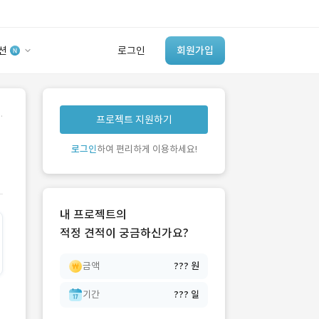
션
로그인
회원가입
유사사례 검색 AI
.
프로젝트 지원하기
‘이런 거’ 만들어본
개발 회사 있어?
로그인
하여 편리하게 이용하세요!
바로가기
내 프로젝트의
적정 견적이 궁금하신가요?
금액
??? 원
기간
??? 일