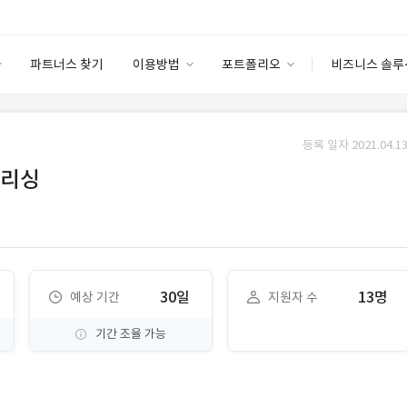
파트너스 찾기
이용방법
포트폴리오
비즈니스 솔루
이용방법
포트폴리오
엔터프라이즈
I
파트너 등급
이용후기
등록 일자 2021.04.13
안심 코드 케어
이용요금
솔루션 마켓
블리싱
고객센터
스토어
30일
13명
예상 기간
지원자 수
기간 조율 가능