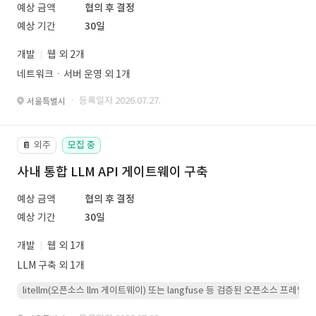
예상 금액
협의 후 결정
예상 기간
30일
개발
웹 외 2개
네트워크ㆍ서버 운영 외 1개
· 등록일자 2026.07.27.
서울특별시
외주
모집 중
📔
사내 통합 LLM API 게이트웨이 구축
예상 금액
협의 후 결정
예상 기간
30일
개발
웹 외 1개
LLM 구축 외 1개
litellm(오픈소스 llm 게이트웨이) 또는 langfuse 등 검증된 오픈소스 프