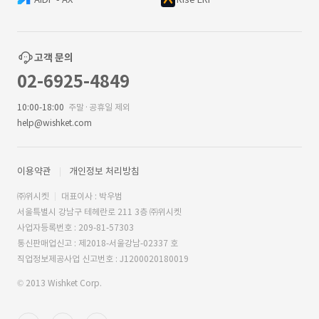
고객 문의
02-6925-4849
10:00-18:00
주말·공휴일 제외
help@wishket.com
이용약관
개인정보 처리방침
㈜위시켓
대표이사 : 박우범
서울특별시 강남구 테헤란로 211 3층 ㈜위시켓
사업자등록번호 : 209-81-57303
통신판매업신고 : 제2018-서울강남-02337 호
직업정보제공사업 신고번호 : J1200020180019
© 2013 Wishket Corp.