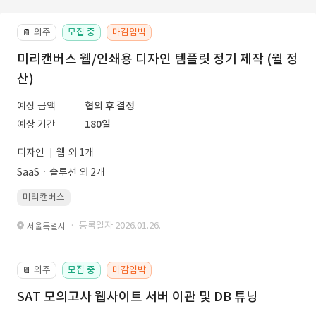
외주
모집 중
마감임박
📔
미리캔버스 웹/인쇄용 디자인 템플릿 정기 제작 (월 정
산)
예상 금액
협의 후 결정
예상 기간
180일
디자인
웹 외 1개
SaaSㆍ솔루션 외 2개
미리캔버스
· 등록일자 2026.01.26.
서울특별시
외주
모집 중
마감임박
📔
SAT 모의고사 웹사이트 서버 이관 및 DB 튜닝