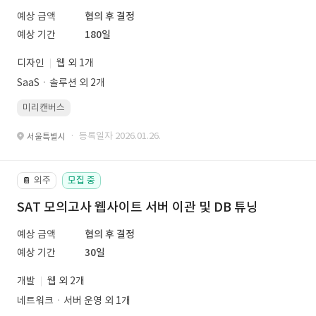
예상 금액
협의 후 결정
예상 기간
180일
디자인
웹 외 1개
SaaSㆍ솔루션 외 2개
미리캔버스
· 등록일자 2026.01.26.
서울특별시
외주
모집 중
📔
SAT 모의고사 웹사이트 서버 이관 및 DB 튜닝
예상 금액
협의 후 결정
예상 기간
30일
개발
웹 외 2개
네트워크ㆍ서버 운영 외 1개