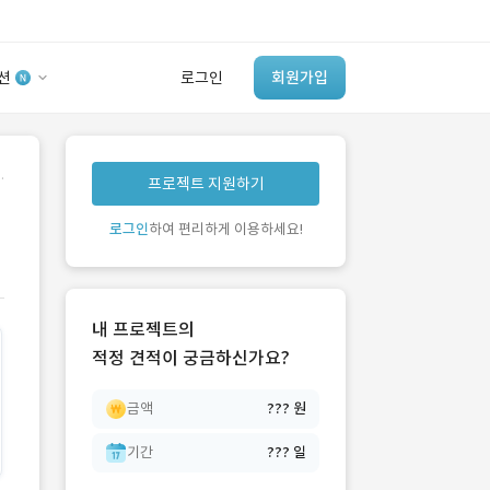
션
로그인
회원가입
유사사례 검색 AI
.
프로젝트 지원하기
‘이런 거’ 만들어본
개발 회사 있어?
로그인
하여 편리하게 이용하세요!
바로가기
내 프로젝트의
적정 견적이 궁금하신가요?
금액
??? 원
기간
??? 일