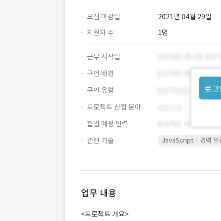
모집 마감일
2021년 04월 29일
지원자 수
1명
근무 시작일
구인 배경
로그
구인 유형
프로젝트 산업 분야
협업 예정 인력
관련 기술
JavaScript · 경력 
업무 내용
<프로젝트 개요>