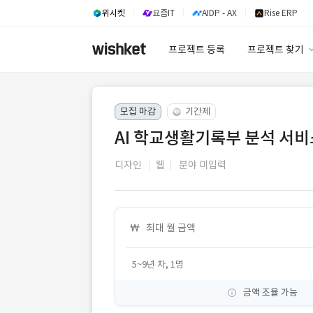
위시켓
요즘IT
AIDP - AX
Rise ERP
프로젝트 등록
프로젝트 찾기
프로젝트 찾기
모집 마감
기간제
유사사례 검색 A
AI 학교생활기록부 분석 서비
디자인
웹
분야 미입력
최대 월 금액
5~9년 차, 1명
금액 조율 가능