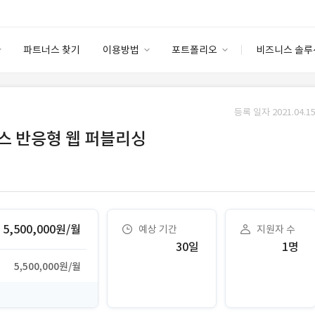
파트너스 찾기
이용방법
포트폴리오
비즈니스 솔루
이용방법
포트폴리오
엔터프라이즈
I
파트너 등급
이용후기
등록 일자 2021.04.15
안심 코드 케어
이용요금
솔루션 마켓
스 반응형 웹 퍼블리싱
고객센터
스토어
5,500,000원/월
예상 기간
지원자 수
30일
1명
5,500,000원/월