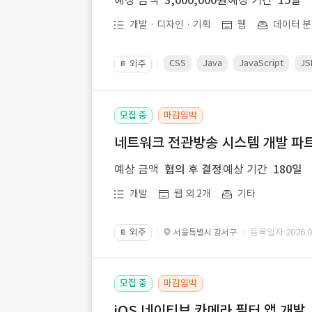
예상 금액
3,000,000원
예상 기간
15일
개발 · 디자인 · 기획
웹
데이터 분
CSS
Java
JavaScript
JS
외주
📔
모집 중
마감임박
네트워크 전관방송 시스템 개발 파트
예상 금액
협의 후 결정
예상 기간
180일
개발
웹 외 2개
기타
외주
· 등록일자 2026.07
서울특별시 강서구
📔
모집 중
마감임박
iOS 네이티브 카메라 필터 앱 개발