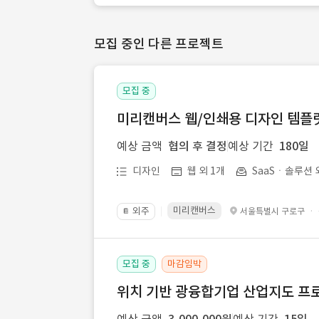
모집 중인 다른 프로젝트
모집 중
미리캔버스 웹/인쇄용 디자인 템플릿 
예상 금액
협의 후 결정
예상 기간
180일
디자인
웹 외 1개
SaaSㆍ솔루션 
미리캔버스
외주
·
서울특별시 구로구
📔
모집 중
마감임박
위치 기반 광융합기업 산업지도 프