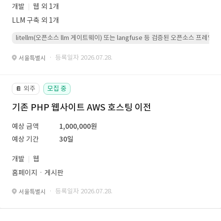
개발
웹 외 1개
LLM 구축 외 1개
litellm(오픈소스 llm 게이트웨이) 또는 langfuse 등 검증된 오픈소스 프
· 등록일자 2026.07.28.
서울특별시
외주
모집 중
📔
기존 PHP 웹사이트 AWS 호스팅 이전
예상 금액
1,000,000원
예상 기간
30일
개발
웹
홈페이지ㆍ게시판
· 등록일자 2026.07.28.
서울특별시