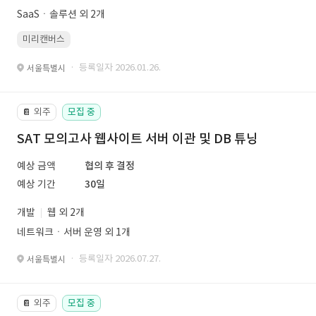
SaaSㆍ솔루션 외 2개
미리캔버스
· 등록일자 2026.01.26.
서울특별시
외주
모집 중
📔
SAT 모의고사 웹사이트 서버 이관 및 DB 튜닝
예상 금액
협의 후 결정
예상 기간
30일
개발
웹 외 2개
네트워크ㆍ서버 운영 외 1개
· 등록일자 2026.07.27.
서울특별시
외주
모집 중
📔