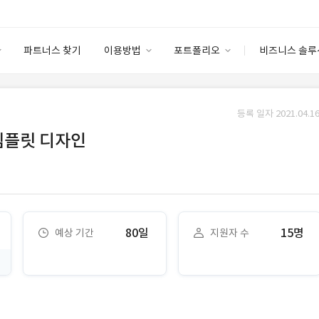
파트너스 찾기
이용방법
포트폴리오
비즈니스 솔루
이용방법
포트폴리오
엔터프라이즈
I
파트너 등급
이용후기
등록 일자 2021.04.16
안심 코드 케어
이용요금
솔루션 마켓
템플릿 디자인
고객센터
스토어
80일
15명
예상 기간
지원자 수