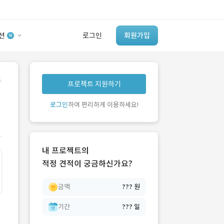
션
로그인
회원가입
유사사례 검색 AI
.
프로젝트 지원하기
‘이런 거’ 만들어본
개발 회사 있어?
로그인
하여 편리하게 이용하세요!
바로가기
내 프로젝트의
적정 견적이 궁금하신가요?
금액
??? 원
기간
??? 일