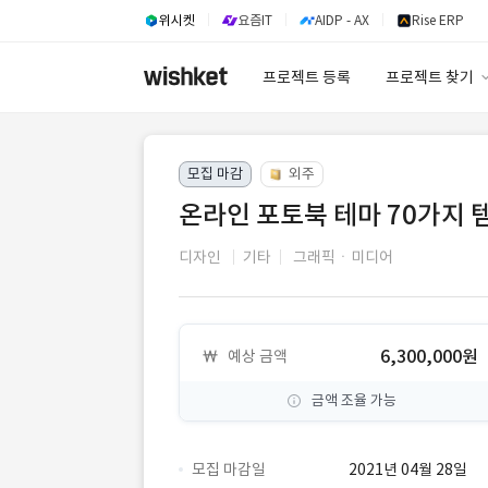
위시켓
요즘IT
AIDP - AX
Rise ERP
프로젝트 등록
프로젝트 찾기
프로젝트 찾기
모집 마감
외주
유사사례 검색 A
온라인 포토북 테마 70가지 
디자인
기타
그래픽ㆍ미디어
6,300,000원
예상 금액
금액 조율 가능
모집 마감일
2021년 04월 28일