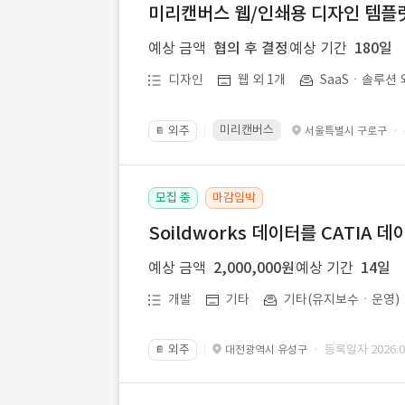
미리캔버스 웹/인쇄용 디자인 템플릿 
예상 금액
협의 후 결정
예상 기간
180일
디자인
웹 외 1개
SaaSㆍ솔루션 
미리캔버스
외주
·
서울특별시 구로구
📔
모집 중
마감임박
Soildworks 데이터를 CATIA 
예상 금액
2,000,000원
예상 기간
14일
개발
기타
기타(유지보수ㆍ운영)
외주
· 등록일자 2026.07
대전광역시 유성구
📔