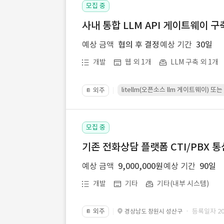
모집 중
사내 통합 LLM API 게이트웨이 구
예상 금액
협의 후 결정
예상 기간
30일
개발
웹 외 1개
LLM 구축 외 1개
litellm(오픈소스 llm 게이트웨이)
외주
📔
모집 중
기존 전화상담 플랫폼 CTI/PBX 
예상 금액
9,000,000원
예상 기간
90일
개발
기타
기타(내부 시스템)
외주
· 등록일자 202
경상남도 창원시 성산구
📔