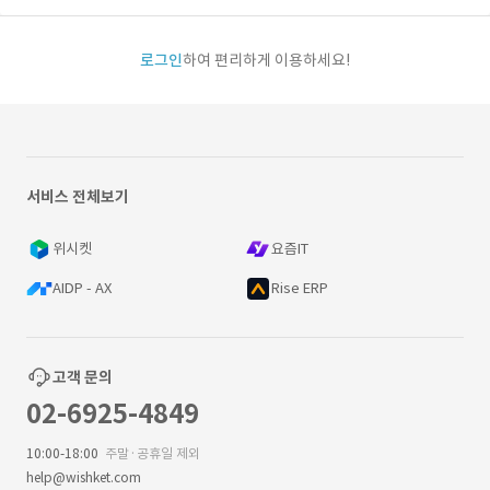
로그인
하여 편리하게 이용하세요!
서비스 전체보기
위시켓
요즘IT
AIDP - AX
Rise ERP
고객 문의
02-6925-4849
10:00-18:00
주말·공휴일 제외
help@wishket.com