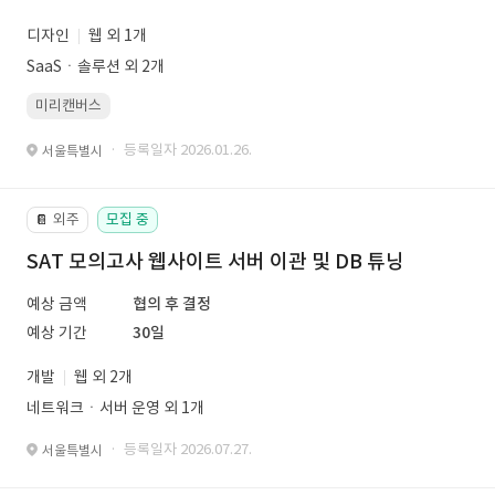
디자인
웹 외 1개
SaaSㆍ솔루션 외 2개
미리캔버스
· 등록일자 2026.01.26.
서울특별시
외주
모집 중
📔
SAT 모의고사 웹사이트 서버 이관 및 DB 튜닝
예상 금액
협의 후 결정
예상 기간
30일
개발
웹 외 2개
네트워크ㆍ서버 운영 외 1개
· 등록일자 2026.07.27.
서울특별시