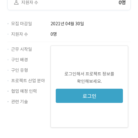
0명
지원자 수
모집 마감일
2021년 04월 30일
지원자 수
0명
근무 시작일
구인 배경
구인 유형
로그인해서 프로젝트 정보를
프로젝트 산업 분야
확인해보세요.
협업 예정 인력
로그인
관련 기술
PHP · 경력 무관
MySQL · 경력 무관
jQuery · 경력 무관
AWS · 경력 무관
Laravel · 경력 무관
php7 · 경력 무관