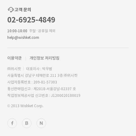
고객 문의
02-6925-4849
10:00-18:00
주말·공휴일 제외
help@wishket.com
이용약관
개인정보 처리방침
㈜위시켓
대표이사 : 박우범
서울특별시 강남구 테헤란로 211 3층 ㈜위시켓
사업자등록번호 : 209-81-57303
통신판매업신고 : 제2018-서울강남-02337 호
직업정보제공사업 신고번호 : J1200020180019
© 2013 Wishket Corp.