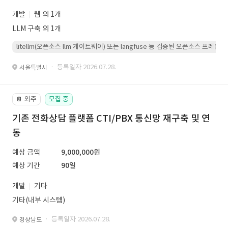
개발
웹 외 1개
LLM 구축 외 1개
litellm(오픈소스 llm 게이트웨이) 또는 langfuse 등 검증된 오픈소스 프
· 등록일자 2026.07.28.
서울특별시
외주
모집 중
📔
기존 전화상담 플랫폼 CTI/PBX 통신망 재구축 및 연
동
예상 금액
9,000,000원
예상 기간
90일
개발
기타
기타(내부 시스템)
· 등록일자 2026.07.28.
경상남도