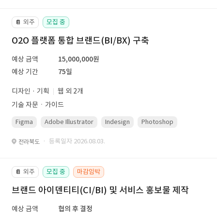
외주
모집 중
📔
O2O 플랫폼 통합 브랜드(BI/BX) 구축
예상 금액
15,000,000원
예상 기간
75일
디자인 · 기획
웹 외 2개
기술 자문ㆍ가이드
Figma
Adobe Illustrator
Indesign
Photoshop
· 등록일자 2026.08.03.
전라북도
외주
모집 중
마감임박
📔
브랜드 아이덴티티(CI/BI) 및 서비스 홍보물 제작
예상 금액
협의 후 결정