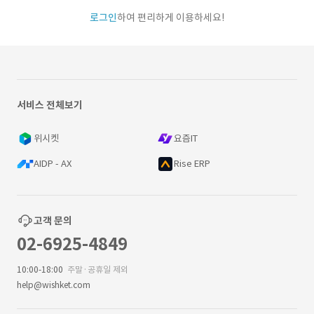
로그인
하여 편리하게 이용하세요!
서비스 전체보기
위시켓
요즘IT
AIDP - AX
Rise ERP
고객 문의
02-6925-4849
10:00-18:00
주말·공휴일 제외
help@wishket.com