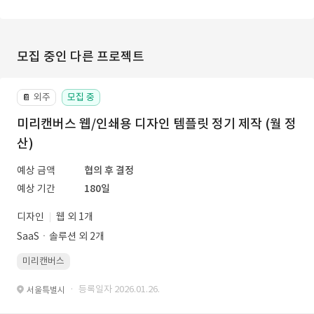
모집 중인 다른 프로젝트
외주
모집 중
📔
미리캔버스 웹/인쇄용 디자인 템플릿 정기 제작 (월 정
산)
예상 금액
협의 후 결정
예상 기간
180일
디자인
웹 외 1개
SaaSㆍ솔루션 외 2개
미리캔버스
· 등록일자 2026.01.26.
서울특별시