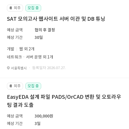
외주
모집 중
📔
SAT 모의고사 웹사이트 서버 이관 및 DB 튜닝
예상 금액
협의 후 결정
예상 기간
30일
개발
웹 외 2개
네트워크ㆍ서버 운영 외 1개
· 등록일자 2026.07.27.
서울특별시
외주
모집 중
📔
EasyEDA 설계 파일 PADS/OrCAD 변환 및 오토라우
팅 결과 도출
예상 금액
300,000원
예상 기간
3일