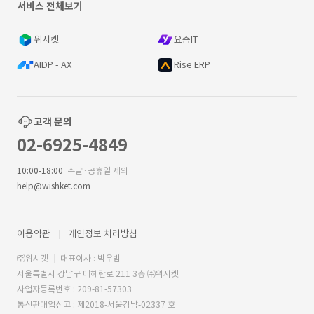
서비스 전체보기
위시켓
요즘IT
AIDP - AX
Rise ERP
고객 문의
02-6925-4849
10:00-18:00
주말·공휴일 제외
help@wishket.com
이용약관
개인정보 처리방침
㈜위시켓
대표이사 : 박우범
서울특별시 강남구 테헤란로 211 3층 ㈜위시켓
사업자등록번호 : 209-81-57303
통신판매업신고 : 제2018-서울강남-02337 호