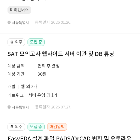
미리캔버스
· 등록일자 2026.01.26.
서울특별시
외주
모집 중
📔
SAT 모의고사 웹사이트 서버 이관 및 DB 튜닝
예상 금액
협의 후 결정
예상 기간
30일
개발
웹 외 2개
네트워크ㆍ서버 운영 외 1개
· 등록일자 2026.07.27.
서울특별시
외주
모집 중
마감임박
📔
EasyEDA 설계 파일 PADS/OrCAD 변환 및 오토라우