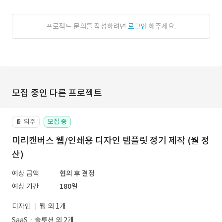
프로젝트 문의를 작성하려면
로그인
해주세요.
모집 중인 다른 프로젝트
외주
모집 중
📔
미리캔버스 웹/인쇄용 디자인 템플릿 정기 제작 (월 정
산)
예상 금액
협의 후 결정
예상 기간
180일
디자인
웹 외 1개
SaaSㆍ솔루션 외 2개