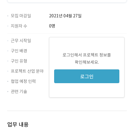
모집 마감일
2021년 04월 27일
지원자 수
0명
근무 시작일
구인 배경
로그인해서 프로젝트 정보를
구인 유형
확인해보세요.
프로젝트 산업 분야
로그인
협업 예정 인력
관련 기술
Java · 경력 무관
React · 경력 무관
업무 내용