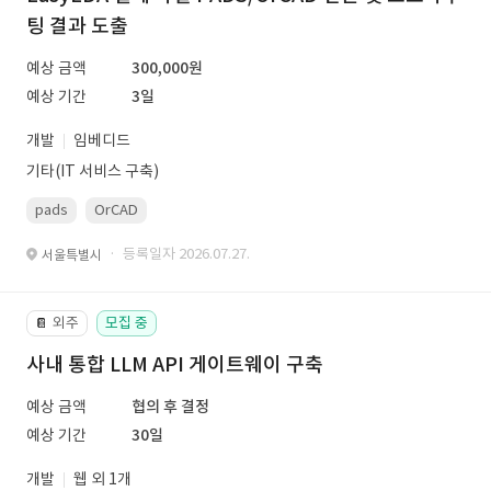
팅 결과 도출
예상 금액
300,000원
예상 기간
3일
개발
임베디드
기타(IT 서비스 구축)
pads
OrCAD
· 등록일자 2026.07.27.
서울특별시
외주
모집 중
📔
사내 통합 LLM API 게이트웨이 구축
예상 금액
협의 후 결정
예상 기간
30일
개발
웹 외 1개