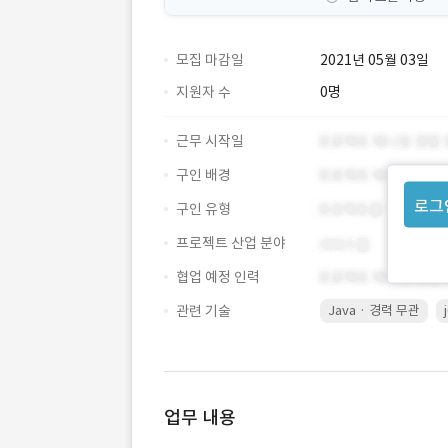
모집 마감일
2021년 05월 03일
지원자 수
0명
근무 시작일
구인 배경
로그
구인 유형
프로젝트 산업 분야
협업 예정 인력
관련 기술
Java · 경력 무관
업무 내용