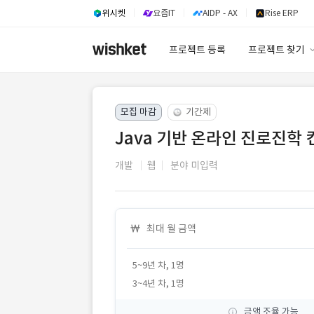
위시켓
요즘IT
AIDP - AX
Rise ERP
프로젝트 등록
프로젝트 찾기
프로젝트 찾기
모집 마감
기간제
유사사례 검색 A
Java 기반 온라인 진로진학
개발
웹
분야 미입력
최대 월 금액
5~9년 차, 1명
3~4년 차, 1명
금액 조율 가능