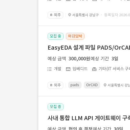
외주
· 등록일자 2026.07
서울특별시 강남구
📔
모집 중
마감임박
EasyEDA 설계 파일 PADS/Or
예상 금액
300,000원
예상 기간
3일
개발
임베디드
기타(IT 서비스 구
pads
OrCAD
외주
서울특별시 강
📔
모집 중
사내 통합 LLM API 게이트웨이 구
예상 금액
협의 후 결정
예상 기간
30일