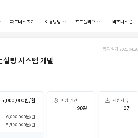
파트너스 찾기
이용방법
포트폴리오
비즈니스 솔루
이용방법
포트폴리오
엔터프라이즈
I
파트너 등급
이용후기
등록 일자 2021.04.20
안심 코드 케어
이용요금
솔루션 마켓
 컨설팅 시스템 개발
고객센터
스토어
6,000,000원/월
예상 기간
지원자 수
90일
0명
6,000,000원/월
5,500,000원/월