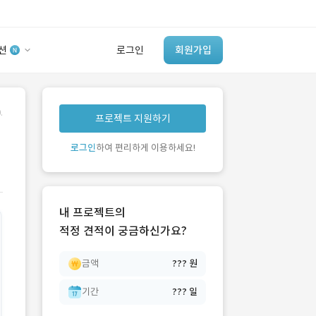
션
로그인
회원가입
유사사례 검색 AI
.
프로젝트 지원하기
‘이런 거’ 만들어본
개발 회사 있어?
로그인
하여 편리하게 이용하세요!
바로가기
내 프로젝트의
적정 견적이 궁금하신가요?
금액
??? 원
기간
??? 일