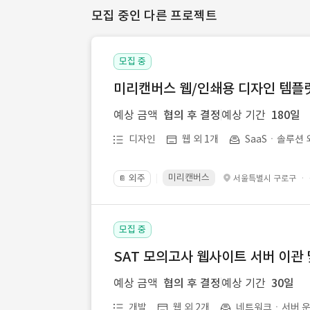
모집 중인 다른 프로젝트
모집 중
미리캔버스 웹/인쇄용 디자인 템플릿 
예상 금액
협의 후 결정
예상 기간
180일
디자인
웹 외 1개
SaaSㆍ솔루션 
미리캔버스
외주
·
서울특별시 구로구
📔
모집 중
SAT 모의고사 웹사이트 서버 이관 
예상 금액
협의 후 결정
예상 기간
30일
개발
웹 외 2개
네트워크ㆍ서버 운