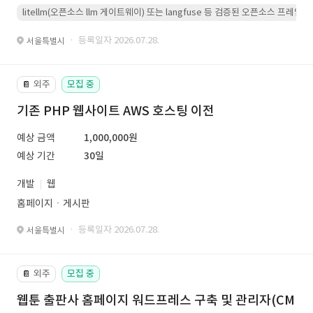
litellm(오픈소스 llm 게이트웨이) 또는 langfuse 등 검증된 오픈소스 프
· 등록일자 2026.07.28.
서울특별시
외주
모집 중
📔
기존 PHP 웹사이트 AWS 호스팅 이전
예상 금액
1,000,000원
예상 기간
30일
개발
웹
홈페이지ㆍ게시판
· 등록일자 2026.07.28.
서울특별시
외주
모집 중
📔
웹툰 출판사 홈페이지 워드프레스 구축 및 관리자(CM