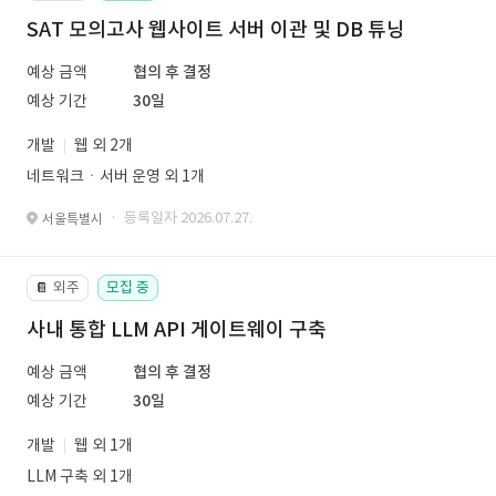
SAT 모의고사 웹사이트 서버 이관 및 DB 튜닝
예상 금액
협의 후 결정
예상 기간
30일
개발
웹 외 2개
네트워크ㆍ서버 운영 외 1개
· 등록일자 2026.07.27.
서울특별시
외주
모집 중
📔
사내 통합 LLM API 게이트웨이 구축
예상 금액
협의 후 결정
예상 기간
30일
개발
웹 외 1개
LLM 구축 외 1개