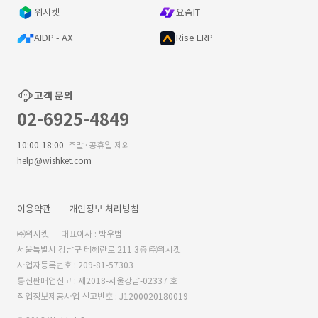
위시켓
요즘IT
AIDP - AX
Rise ERP
고객 문의
02-6925-4849
10:00-18:00
주말·공휴일 제외
help@wishket.com
이용약관
개인정보 처리방침
㈜위시켓
대표이사 : 박우범
서울특별시 강남구 테헤란로 211 3층 ㈜위시켓
사업자등록번호 : 209-81-57303
통신판매업신고 : 제2018-서울강남-02337 호
직업정보제공사업 신고번호 : J1200020180019