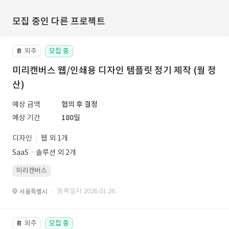
모집 중인 다른 프로젝트
외주
모집 중
📔
미리캔버스 웹/인쇄용 디자인 템플릿 정기 제작 (월 정
산)
예상 금액
협의 후 결정
예상 기간
180일
디자인
웹 외 1개
SaaSㆍ솔루션 외 2개
미리캔버스
· 등록일자 2026.01.26.
서울특별시
외주
모집 중
📔