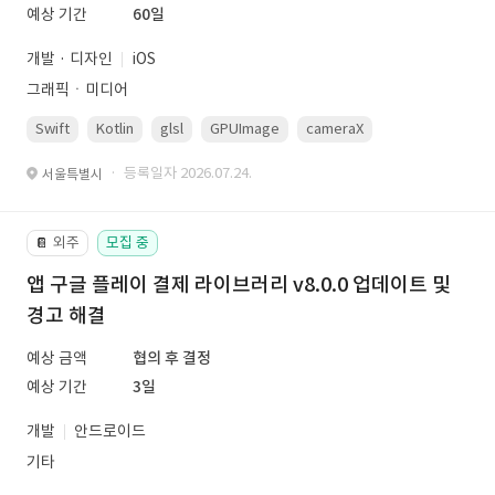
예상 기간
60일
개발 · 디자인
iOS
그래픽ㆍ미디어
Swift
Kotlin
glsl
GPUImage
cameraX
avfoundation
· 등록일자 2026.07.24.
서울특별시
외주
모집 중
📔
앱 구글 플레이 결제 라이브러리 v8.0.0 업데이트 및
경고 해결
예상 금액
협의 후 결정
예상 기간
3일
개발
안드로이드
기타