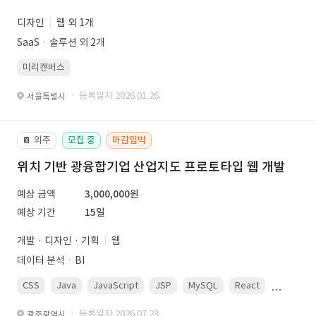
디자인
웹 외 1개
SaaSㆍ솔루션 외 2개
미리캔버스
· 등록일자 2026.01.26.
서울특별시
외주
모집 중
마감임박
📔
위치 기반 광융합기업 산업지도 프로토타입 웹 개발
예상 금액
3,000,000원
예상 기간
15일
개발 · 디자인 · 기획
웹
데이터 분석ㆍBI
CSS
Java
JavaScript
JSP
MySQL
React
Spring
· 등록일자 2026.07.23.
광주광역시