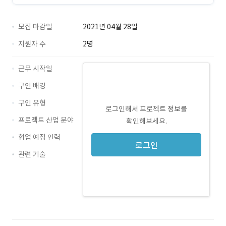
모집 마감일
2021년 04월 28일
지원자 수
2명
근무 시작일
구인 배경
구인 유형
로그인해서 프로젝트 정보를
프로젝트 산업 분야
확인해보세요.
협업 예정 인력
로그인
관련 기술
Web · 경력 무관
mobileweb · 경력 무관
mobileapp · 경력 무관