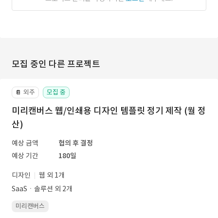
모집 중인 다른 프로젝트
외주
모집 중
📔
미리캔버스 웹/인쇄용 디자인 템플릿 정기 제작 (월 정
산)
예상 금액
협의 후 결정
예상 기간
180일
디자인
웹 외 1개
SaaSㆍ솔루션 외 2개
미리캔버스