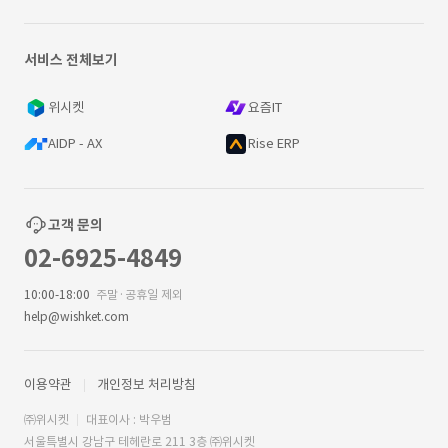
서비스 전체보기
위시켓
요즘IT
AIDP - AX
Rise ERP
고객 문의
02-6925-4849
10:00-18:00
주말·공휴일 제외
help@wishket.com
이용약관
개인정보 처리방침
㈜위시켓
대표이사 : 박우범
서울특별시 강남구 테헤란로 211 3층 ㈜위시켓