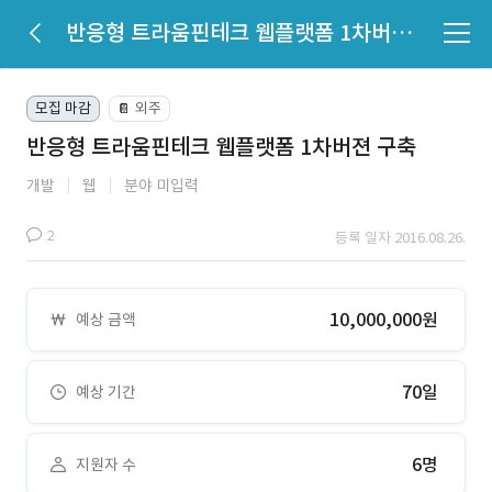
반응형 트라움핀테크 웹플랫폼 1차버젼 구축
모집 마감
외주
📔
반응형 트라움핀테크 웹플랫폼 1차버젼 구축
개발
웹
분야 미입력
2
등록 일자 2016.08.26.
10,000,000원
예상 금액
70일
예상 기간
6명
지원자 수