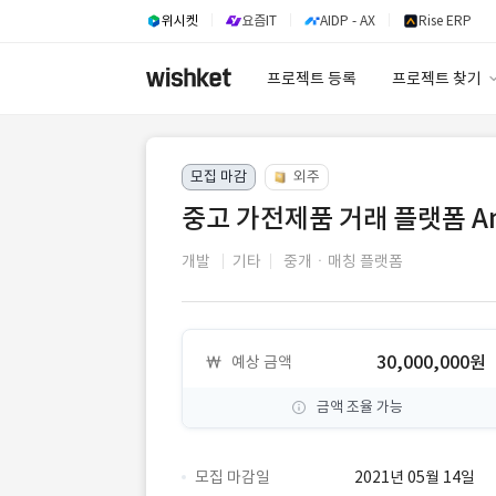
위시켓
요즘IT
AIDP - AX
Rise ERP
프로젝트 등록
프로젝트 찾기
프로젝트 찾기
모집 마감
외주
유사사례 검색 A
중고 가전제품 거래 플랫폼 And
개발
기타
중개ㆍ매칭 플랫폼
30,000,000원
예상 금액
금액 조율 가능
모집 마감일
2021년 05월 14일