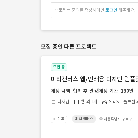
프로젝트 문의를 작성하려면
로그인
해주세요.
모집 중인 다른 프로젝트
모집 중
미리캔버스 웹/인쇄용 디자인 템플릿 
예상 금액
협의 후 결정
예상 기간
180일
디자인
웹 외 1개
SaaSㆍ솔루션 
미리캔버스
외주
·
서울특별시 구로구
📔