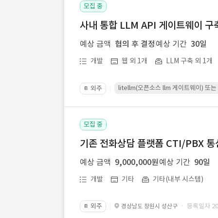
모집 중
사내 통합 LLM API 게이트웨이 구
예상 금액
협의 후 결정
예상 기간
30일
개발
웹 외 1개
LLM 구축 외 1개
litellm(오픈소스 llm 게이트웨이)
외주
📔
모집 중
기존 전화상담 플랫폼 CTI/PBX 
예상 금액
9,000,000원
예상 기간
90일
개발
기타
기타(내부 시스템)
외주
· 등록일자 202
경상남도 창원시 성산구
📔