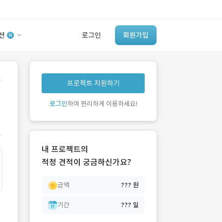
션
로그인
회원가입
유사사례 검색 AI
.
프로젝트 지원하기
‘이런 거’ 만들어본
개발 회사 있어?
로그인
하여 편리하게 이용하세요!
바로가기
내 프로젝트의
적정 견적이 궁금하신가요?
금액
??? 원
기간
??? 일