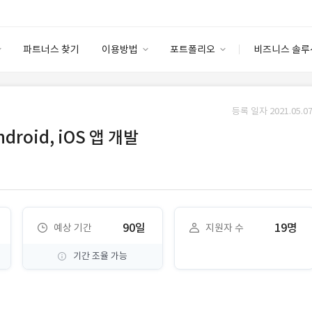
파트너스 찾기
이용방법
포트폴리오
비즈니스 솔루
이용방법
포트폴리오
엔터프라이즈
I
파트너 등급
이용후기
등록 일자 2021.05.07
안심 코드 케어
이용요금
솔루션 마켓
roid, iOS 앱 개발
고객센터
스토어
90일
19명
예상 기간
지원자 수
기간 조율 가능