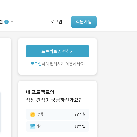
션
로그인
회원가입
유사사례 검색 AI
.
프로젝트 지원하기
‘이런 거’ 만들어본
개발 회사 있어?
로그인
하여 편리하게 이용하세요!
바로가기
내 프로젝트의
적정 견적이 궁금하신가요?
금액
??? 원
기간
??? 일