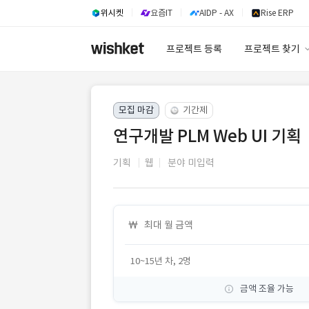
위시켓
요즘IT
AIDP - AX
Rise ERP
프로젝트 등록
프로젝트 찾기
프로젝트 찾기
모집 마감
기간제
유사사례 검색 A
연구개발 PLM Web UI 기획
기획
웹
분야 미입력
최대 월 금액
10~15년 차, 2명
금액 조율 가능