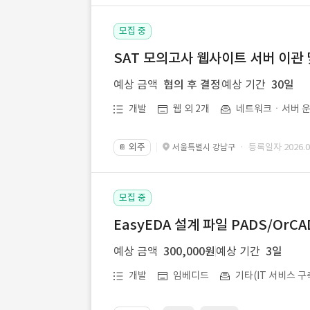
모집 중
SAT 모의고사 웹사이트 서버 이관 
예상 금액
협의 후 결정
예상 기간
30일
개발
웹 외 2개
네트워크ㆍ서버 운
외주
· 등록일자 2026.07
서울특별시 강남구
📔
모집 중
EasyEDA 설계 파일 PADS/Or
예상 금액
300,000원
예상 기간
3일
개발
임베디드
기타(IT 서비스 구