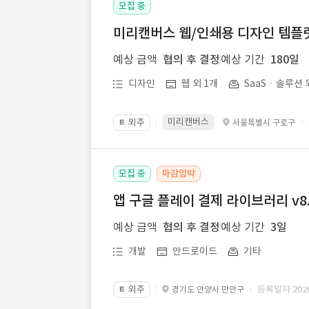
모집 중
미리캔버스 웹/인쇄용 디자인 템플릿 
예상 금액
협의 후 결정
예상 기간
180일
디자인
웹 외 1개
SaaSㆍ솔루션 
미리캔버스
외주
·
서울특별시 구로구
📔
모집 중
마감임박
앱 구글 플레이 결제 라이브러리 v8.
예상 금액
협의 후 결정
예상 기간
3일
개발
안드로이드
기타
외주
· 등록일자 2026.
경기도 안양시 만안구
📔