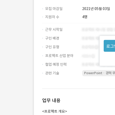
모집 마감일
2021년 05월 03일
지원자 수
4명
근무 시작일
구인 배경
로그
구인 유형
프로젝트 산업 분야
협업 예정 인력
관련 기술
PowerPoint · 경력 
업무 내용
<프로젝트 개요>