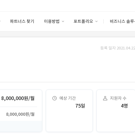
파트너스 찾기
이용방법
포트폴리오
비즈니스 솔루
이용방법
포트폴리오
엔터프라이즈
I
파트너 등급
이용후기
등록 일자 2021.04.22
안심 코드 케어
이용요금
솔루션 마켓
고객센터
스토어
8,000,000원/월
예상 기간
지원자 수
75일
4명
8,000,000원/월