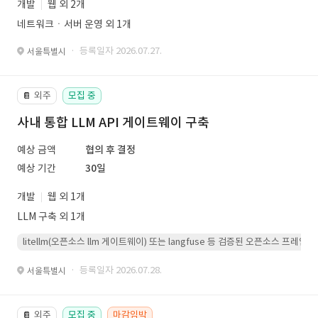
개발
웹 외 2개
네트워크ㆍ서버 운영 외 1개
· 등록일자 2026.07.27.
서울특별시
외주
모집 중
📔
사내 통합 LLM API 게이트웨이 구축
예상 금액
협의 후 결정
예상 기간
30일
개발
웹 외 1개
LLM 구축 외 1개
litellm(오픈소스 llm 게이트웨이) 또는 langfuse 등 검증된 오픈소스 프
· 등록일자 2026.07.28.
서울특별시
외주
모집 중
마감임박
📔