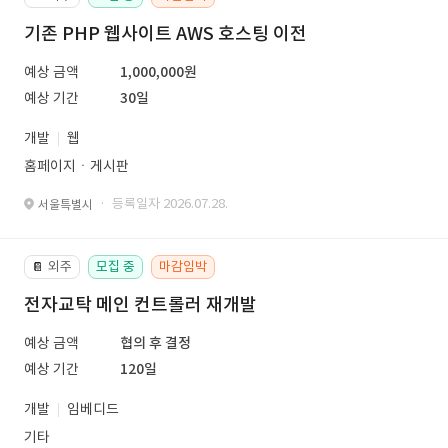
기존 PHP 웹사이트 AWS 호스팅 이전
예상 금액
1,000,000원
예상 기간
30일
개발
웹
홈페이지ㆍ게시판
· 등록일자 2026.07.28.
서울특별시
외주
모집 중
마감임박
📔
전자교탁 메인 컨트롤러 재개발
예상 금액
협의 후 결정
예상 기간
120일
개발
임베디드
기타