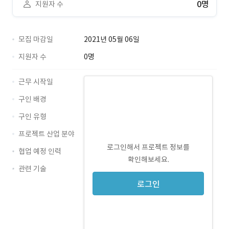
0명
지원자 수
모집 마감일
2021년 05월 06일
지원자 수
0명
근무 시작일
구인 배경
구인 유형
프로젝트 산업 분야
로그인해서 프로젝트 정보를
협업 예정 인력
확인해보세요.
관련 기술
Java · 경력 무관
Android · 경력 무관
로그인
Firebase · 경력 무관
GitHub · 경력 무관
SQLite · 경력 무관
rxjava · 경력 무관