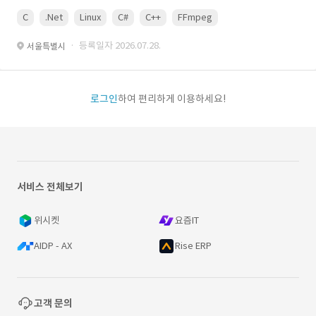
C
.Net
Linux
C#
C++
FFmpeg
VisualStudio
OrC
· 등록일자 2026.07.28.
서울특별시
로그인
하여 편리하게 이용하세요!
서비스 전체보기
위시켓
요즘IT
AIDP - AX
Rise ERP
고객 문의