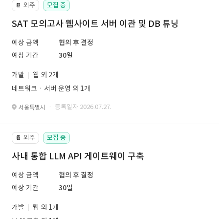
외주
모집 중
📔
SAT 모의고사 웹사이트 서버 이관 및 DB 튜닝
예상 금액
협의 후 결정
예상 기간
30일
개발
웹 외 2개
네트워크ㆍ서버 운영 외 1개
· 등록일자 2026.07.27.
서울특별시
외주
모집 중
📔
사내 통합 LLM API 게이트웨이 구축
예상 금액
협의 후 결정
예상 기간
30일
개발
웹 외 1개