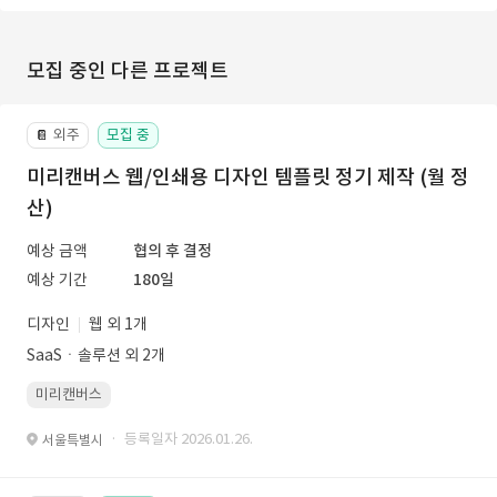
모집 중인 다른 프로젝트
외주
모집 중
📔
미리캔버스 웹/인쇄용 디자인 템플릿 정기 제작 (월 정
산)
예상 금액
협의 후 결정
예상 기간
180일
디자인
웹 외 1개
SaaSㆍ솔루션 외 2개
미리캔버스
· 등록일자 2026.01.26.
서울특별시