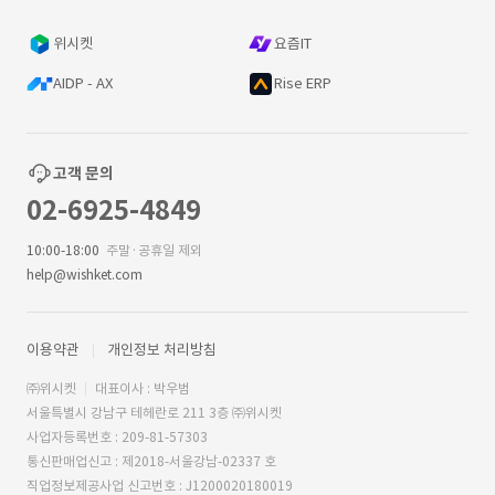
위시켓
요즘IT
AIDP - AX
Rise ERP
고객 문의
02-6925-4849
10:00-18:00
주말·공휴일 제외
help@wishket.com
이용약관
개인정보 처리방침
㈜위시켓
대표이사 : 박우범
서울특별시 강남구 테헤란로 211 3층 ㈜위시켓
사업자등록번호 : 209-81-57303
통신판매업신고 : 제2018-서울강남-02337 호
직업정보제공사업 신고번호 : J1200020180019