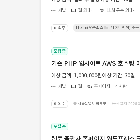
개발
웹 외 1개
LLM 구축 외 1개
litellm(오픈소스 llm 게이트웨이)
외주
📔
모집 중
기존 PHP 웹사이트 AWS 호스팅 
예상 금액
1,000,000원
예상 기간
30일
개발
웹
홈페이지ㆍ게시판
외주
· 등록일자 2026.07
서울특별시 마포구
📔
모집 중
웹툰 출판사 홈페이지 워드프레스 구