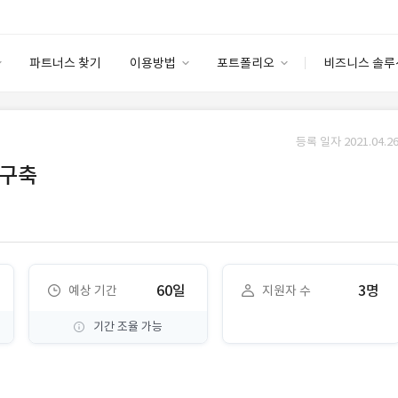
파트너스 찾기
이용방법
포트폴리오
비즈니스 솔루
이용방법
포트폴리오
엔터프라이즈
I
파트너 등급
이용후기
등록 일자 2021.04.26
안심 코드 케어
이용요금
솔루션 마켓
 구축
고객센터
스토어
60일
3명
예상 기간
지원자 수
기간 조율 가능