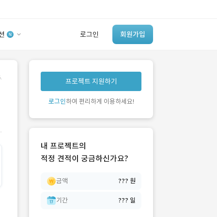
션
로그인
회원가입
유사사례 검색 AI
.
프로젝트 지원하기
‘이런 거’ 만들어본
개발 회사 있어?
로그인
하여 편리하게 이용하세요!
바로가기
내 프로젝트의
적정 견적이 궁금하신가요?
금액
??? 원
기간
??? 일