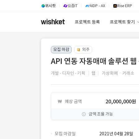
위시켓
요즘IT
AIDP - AX
Rise ERP
프로젝트 등록
프로젝트 찾기
프로젝트 찾기
모집 마감
외주
유사사례 검색 A
API 연동 자동매매 솔루션 웹
개발
디자인
기획
웹
가상화폐ㆍ거래소
20,000,000원
예상 금액
금액 조율 가능
모집 마감일
2021년 04월 28일