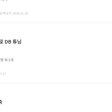
 등록일자 2026.01.26.
및 DB 튜닝
영 외 1개
.27.
축