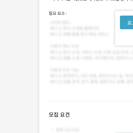
필요 요소 :
로
모집 요건