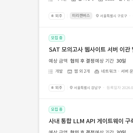
미리캔버스
외주
·
서울특별시 구로구
📔
모집 중
SAT 모의고사 웹사이트 서버 이관 
예상 금액
협의 후 결정
예상 기간
30일
개발
웹 외 2개
네트워크ㆍ서버 운
외주
· 등록일자 2026.07
서울특별시 강남구
📔
모집 중
사내 통합 LLM API 게이트웨이 구
예상 금액
협의 후 결정
예상 기간
30일