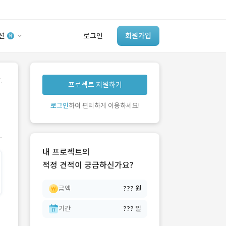
션
로그인
회원가입
유사사례 검색 AI
.
프로젝트 지원하기
‘이런 거’ 만들어본
개발 회사 있어?
로그인
하여 편리하게 이용하세요!
바로가기
내 프로젝트의
적정 견적이 궁금하신가요?
금액
??? 원
기간
??? 일