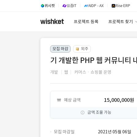
위시켓
요즘IT
AIDP - AX
Rise ERP
프로젝트 등록
프로젝트 찾기
프로젝트 찾기
모집 마감
외주
유사사례 검색 A
기 개발한 PHP 웹 커뮤니티 
개발
웹
커머스ㆍ쇼핑몰 운영
15,000,000원
예상 금액
금액 조율 가능
모집 마감일
2021년 05월 06일