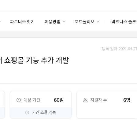
파트너스 찾기
이용방법
포트폴리오
비즈니스 솔루
이용방법
포트폴리오
엔터프라이즈
I
파트너 등급
이용후기
등록 일자 2021.04.27
안심 코드 케어
이용요금
솔루션 마켓
내 쇼핑몰 기능 추가 개발
고객센터
스토어
60일
6명
예상 기간
지원자 수
기간 조율 가능