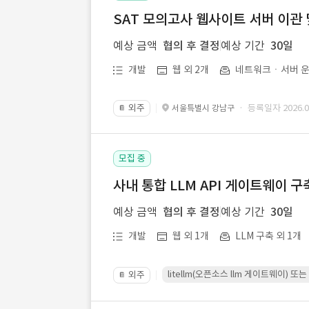
SAT 모의고사 웹사이트 서버 이관 
예상 금액
협의 후 결정
예상 기간
30일
개발
웹 외 2개
네트워크ㆍ서버 운
외주
· 등록일자 2026.07
서울특별시 강남구
📔
모집 중
사내 통합 LLM API 게이트웨이 구
예상 금액
협의 후 결정
예상 기간
30일
개발
웹 외 1개
LLM 구축 외 1개
litellm(오픈소스 llm 게이트웨이)
외주
📔