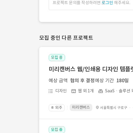
프로젝트 문의를 작성하려면
로그인
해주세요.
모집 중인 다른 프로젝트
모집 중
미리캔버스 웹/인쇄용 디자인 템플릿 
예상 금액
협의 후 결정
예상 기간
180일
디자인
웹 외 1개
SaaSㆍ솔루션 
미리캔버스
외주
·
서울특별시 구로구
📔
모집 중