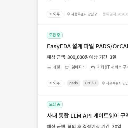
외주
· 등록일자 2026.07
서울특별시 강남구
📔
모집 중
EasyEDA 설계 파일 PADS/Or
예상 금액
300,000원
예상 기간
3일
개발
임베디드
기타(IT 서비스 구
pads
OrCAD
외주
서울특별시 강
📔
모집 중
사내 통합 LLM API 게이트웨이 구
예상 금액
협의 후 결정
예상 기간
30일