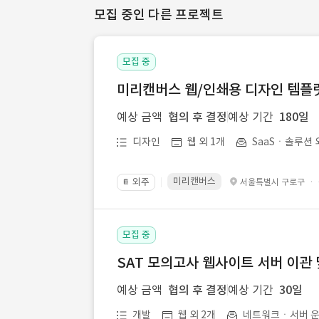
모집 중인 다른 프로젝트
모집 중
미리캔버스 웹/인쇄용 디자인 템플릿 
예상 금액
협의 후 결정
예상 기간
180일
디자인
웹 외 1개
SaaSㆍ솔루션 
미리캔버스
외주
·
서울특별시 구로구
📔
모집 중
SAT 모의고사 웹사이트 서버 이관 
예상 금액
협의 후 결정
예상 기간
30일
개발
웹 외 2개
네트워크ㆍ서버 운