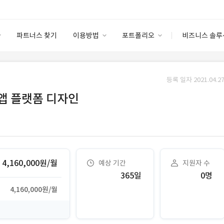
파트너스 찾기
이용방법
포트폴리오
비즈니스 솔루
이용방법
포트폴리오
엔터프라이즈
I
파트너 등급
이용후기
등록 일자 2021.04.27
안심 코드 케어
이용요금
솔루션 마켓
웹/앱 플랫폼 디자인
고객센터
스토어
4,160,000원/월
예상 기간
지원자 수
365일
0명
4,160,000원/월