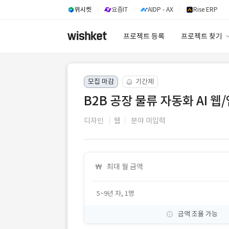
위시켓
요즘IT
AIDP - AX
Rise ERP
프로젝트 등록
프로젝트 찾기
프로젝트 찾기
모집 마감
기간제
유사사례 검색 A
B2B 공장 물류 자동화 AI 
디자인
웹
분야 미입력
최대 월 금액
5~9년 차, 1명
금액 조율 가능