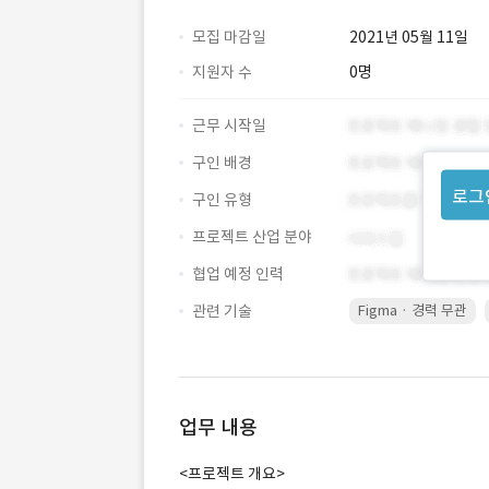
모집 마감일
2021년 05월 11일
지원자 수
0명
근무 시작일
구인 배경
로그
구인 유형
프로젝트 산업 분야
협업 예정 인력
관련 기술
Figma · 경력 무관
업무 내용
<프로젝트 개요>