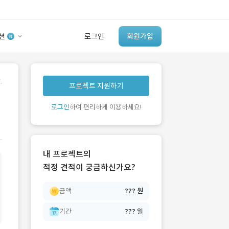
션
로그인
회원가입
유사사례 검색 AI
.
프로젝트 지원하기
‘이런 거’ 만들어본
개발 회사 있어?
로그인
하여 편리하게 이용하세요!
바로가기
내 프로젝트의
적정 견적이 궁금하신가요?
금액
??? 원
기간
??? 일