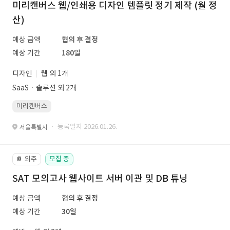
미리캔버스 웹/인쇄용 디자인 템플릿 정기 제작 (월 정
산)
예상 금액
협의 후 결정
예상 기간
180일
디자인
웹 외 1개
SaaSㆍ솔루션 외 2개
미리캔버스
· 등록일자 2026.01.26.
서울특별시
외주
모집 중
📔
SAT 모의고사 웹사이트 서버 이관 및 DB 튜닝
예상 금액
협의 후 결정
예상 기간
30일