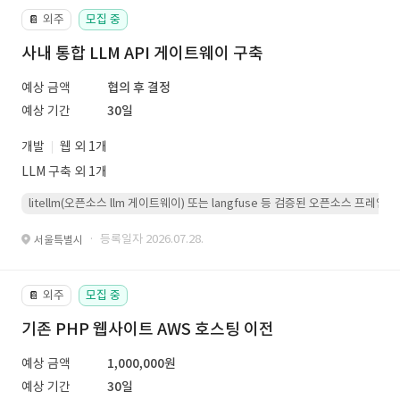
외주
모집 중
📔
사내 통합 LLM API 게이트웨이 구축
예상 금액
협의 후 결정
예상 기간
30일
개발
웹 외 1개
LLM 구축 외 1개
litellm(오픈소스 llm 게이트웨이) 또는 langfuse 등 검증된 오픈소스 프
· 등록일자 2026.07.28.
서울특별시
외주
모집 중
📔
기존 PHP 웹사이트 AWS 호스팅 이전
예상 금액
1,000,000원
예상 기간
30일