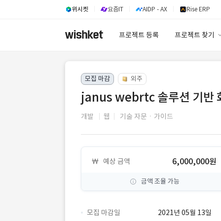
위시켓
요즘IT
AIDP - AX
Rise ERP
프로젝트 등록
프로젝트 찾기
프로젝트 찾기
모집 마감
외주
유사사례 검색 A
janus webrtc 솔루션 기
개발
웹
기술 자문ㆍ가이드
6,000,000원
예상 금액
금액 조율 가능
모집 마감일
2021년 05월 13일