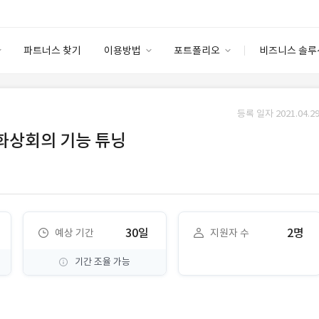
파트너스 찾기
이용방법
포트폴리오
비즈니스 솔루
이용방법
포트폴리오
엔터프라이즈
I
파트너 등급
이용후기
등록 일자 2021.04.29
안심 코드 케어
이용요금
솔루션 마켓
반 화상회의 기능 튜닝
고객센터
스토어
30일
2명
예상 기간
지원자 수
기간 조율 가능