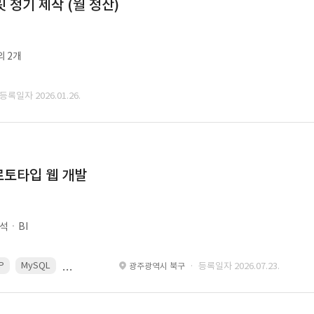
정기 제작 (월 정산)
외 2개
 등록일자 2026.01.26.
로토타입 웹 개발
석ㆍBI
P
MySQL
React
Spring
· 등록일자 2026.07.23.
광주광역시 북구