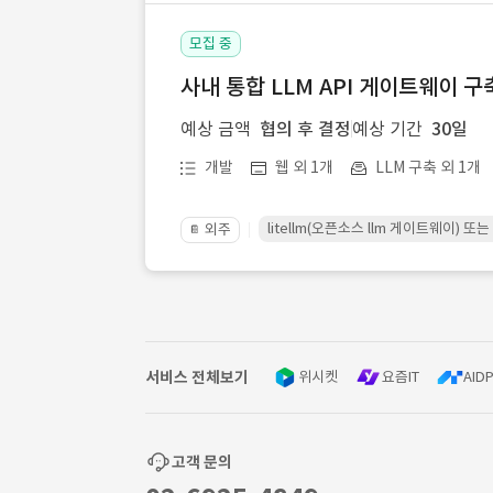
모집 중
사내 통합 LLM API 게이트웨이 구
예상 금액
협의 후 결정
예상 기간
30일
개발
웹 외 1개
LLM 구축 외 1개
litellm(오픈소스 llm 게이트웨이)
외주
📔
서비스 전체보기
위시켓
요즘IT
AIDP
고객 문의