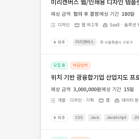
미리캔버스 웹/인쇄용 디자인 템플릿 
예상 금액
협의 후 결정
예상 기간
180일
디자인
웹 외 1개
SaaSㆍ솔루션 
미리캔버스
외주
·
서울특별시 구로구
📔
모집 중
마감임박
위치 기반 광융합기업 산업지도 프
예상 금액
3,000,000원
예상 기간
15일
개발 · 디자인 · 기획
웹
데이터 분
CSS
Java
JavaScript
JS
외주
📔