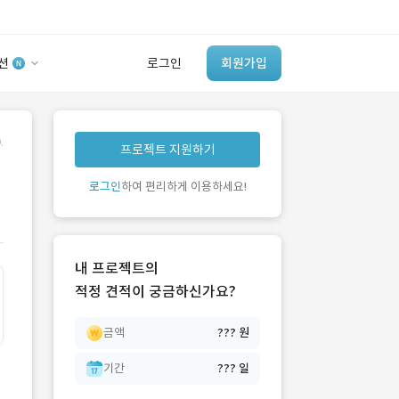
션
로그인
회원가입
유사사례 검색 AI
.
프로젝트 지원하기
‘이런 거’ 만들어본
개발 회사 있어?
로그인
하여 편리하게 이용하세요!
바로가기
내 프로젝트의
적정 견적이 궁금하신가요?
금액
??? 원
기간
??? 일