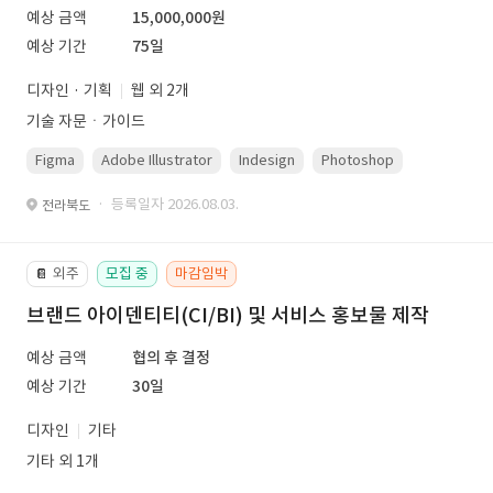
예상 금액
15,000,000원
예상 기간
75일
디자인 · 기획
웹 외 2개
기술 자문ㆍ가이드
Figma
Adobe Illustrator
Indesign
Photoshop
· 등록일자 2026.08.03.
전라북도
외주
모집 중
마감임박
📔
브랜드 아이덴티티(CI/BI) 및 서비스 홍보물 제작
예상 금액
협의 후 결정
예상 기간
30일
디자인
기타
기타 외 1개