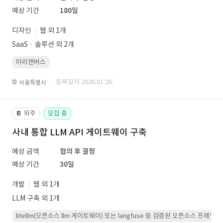
예상 기간
180일
디자인
웹 외 1개
SaaSㆍ솔루션 외 2개
미리캔버스
· 등록일자 2026.01.26.
서울특별시
외주
모집 중
📔
사내 통합 LLM API 게이트웨이 구축
예상 금액
협의 후 결정
예상 기간
30일
개발
웹 외 1개
LLM 구축 외 1개
litellm(오픈소스 llm 게이트웨이) 또는 langfuse 등 검증된 오픈소스 프