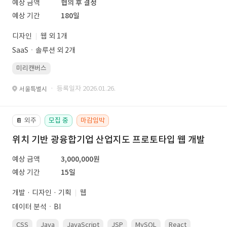
예상 금액
협의 후 결정
예상 기간
180일
디자인
웹 외 1개
SaaSㆍ솔루션 외 2개
미리캔버스
· 등록일자 2026.01.26.
서울특별시
외주
모집 중
마감임박
📔
위치 기반 광융합기업 산업지도 프로토타입 웹 개발
예상 금액
3,000,000원
예상 기간
15일
개발 · 디자인 · 기획
웹
데이터 분석ㆍBI
CSS
Java
JavaScript
JSP
MySQL
React
Spring