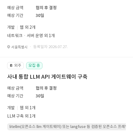
예상 금액
협의 후 결정
예상 기간
30일
개발
웹 외 2개
네트워크ㆍ서버 운영 외 1개
· 등록일자 2026.07.27.
서울특별시
외주
모집 중
📔
사내 통합 LLM API 게이트웨이 구축
예상 금액
협의 후 결정
예상 기간
30일
개발
웹 외 1개
LLM 구축 외 1개
litellm(오픈소스 llm 게이트웨이) 또는 langfuse 등 검증된 오픈소스 프