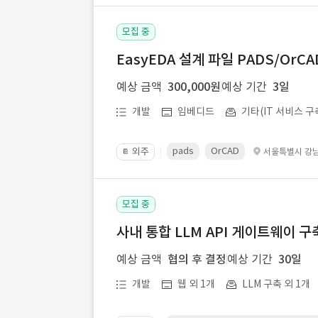
모집 중
EasyEDA 설계 파일 PADS/Or
예상 금액
300,000원
예상 기간
3일
개발
임베디드
기타(IT 서비스 구
pads
OrCAD
외주
서울특별시 강
📔
모집 중
사내 통합 LLM API 게이트웨이 구
예상 금액
협의 후 결정
예상 기간
30일
개발
웹 외 1개
LLM 구축 외 1개