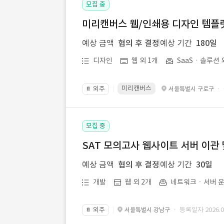
모집 중
미리캔버스 웹/인쇄용 디자인 템플릿 
예상 금액
협의 후 결정
예상 기간
180일
디자인
웹 외 1개
SaaSㆍ솔루션 
미리캔버스
외주
·
서울특별시 구로구
📔
모집 중
SAT 모의고사 웹사이트 서버 이관 
예상 금액
협의 후 결정
예상 기간
30일
개발
웹 외 2개
네트워크ㆍ서버 운
외주
· 등록일자 2026.07
서울특별시 강남구
📔