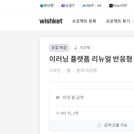
위시켓
요즘IT
AIDP - AX
Rise ERP
프로젝트 등록
프로젝트 찾기
프로젝트 찾기
모집 마감
기간제
유사사례 검색 A
이러닝 플랫폼 리뉴얼 반응형
디자인
웹
분야 미입력
최대 월 금액
5~9년 차, 1명
금액 조율 가능