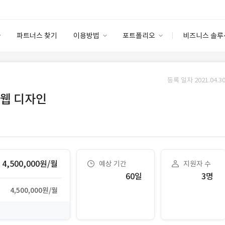
파트너스 찾기
이용방법
포트폴리오
비즈니스 솔루
이용방법
포트폴리오
엔터프라이즈
I
파트너 등급
이용후기
등록 일자 2021.04.30
안심 코드 케어
이용요금
솔루션 마켓
 웹 디자인
고객센터
스토어
4,500,000원/월
예상 기간
지원자 수
60일
3명
4,500,000원/월