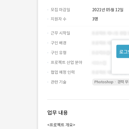
모집 마감일
2021년 05월 12일
지원자 수
3명
근무 시작일
구인 배경
로그
구인 유형
프로젝트 산업 분야
협업 예정 인력
관련 기술
Photoshop · 경력 
업무 내용
<프로젝트 개요>