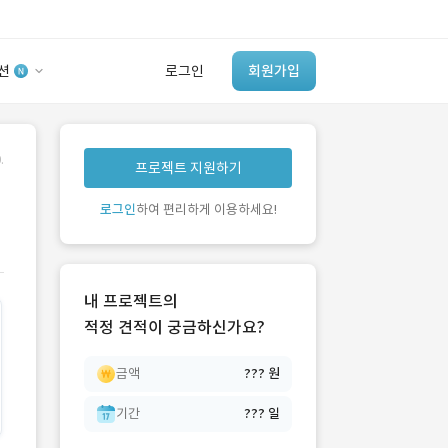
션
로그인
회원가입
유사사례 검색 AI
.
프로젝트 지원하기
‘이런 거’ 만들어본
개발 회사 있어?
로그인
하여 편리하게 이용하세요!
바로가기
내 프로젝트의
적정 견적이 궁금하신가요?
금액
??? 원
기간
??? 일