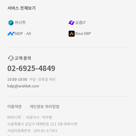
서비스 전체보기
위시켓
요즘IT
AIDP - AX
Rise ERP
고객 문의
02-6925-4849
10:00-18:00
주말·공휴일 제외
help@wishket.com
이용약관
개인정보 처리방침
㈜위시켓
대표이사 : 박우범
서울특별시 강남구 테헤란로 211 3층 ㈜위시켓
사업자등록번호 : 209-81-57303