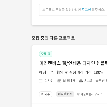
프로젝트 문의를 작성하려면
로그인
해주세요.
모집 중인 다른 프로젝트
모집 중
미리캔버스 웹/인쇄용 디자인 템플릿 
예상 금액
협의 후 결정
예상 기간
180일
디자인
웹 외 1개
SaaSㆍ솔루션 
미리캔버스
외주
·
서울특별시 구로구
📔