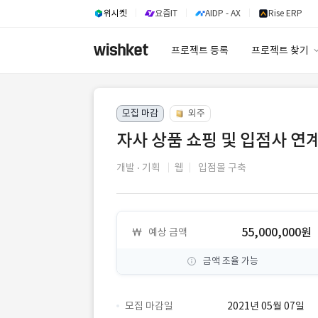
위시켓
요즘IT
AIDP - AX
Rise ERP
프로젝트 등록
프로젝트 찾기
프로젝트 찾기
모집 마감
외주
유사사례 검색 A
자사 상품 쇼핑 및 입점사 연계
개발
기획
웹
입점몰 구축
55,000,000원
예상 금액
금액 조율 가능
모집 마감일
2021년 05월 07일