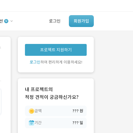
션
로그인
회원가입
유사사례 검색 AI
.
프로젝트 지원하기
‘이런 거’ 만들어본
개발 회사 있어?
로그인
하여 편리하게 이용하세요!
바로가기
내 프로젝트의
적정 견적이 궁금하신가요?
금액
??? 원
기간
??? 일