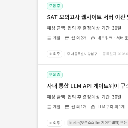
모집 중
SAT 모의고사 웹사이트 서버 이관 
예상 금액
협의 후 결정
예상 기간
30일
개발
웹 외 2개
네트워크ㆍ서버 운
외주
· 등록일자 2026.07
서울특별시 강남구
📔
모집 중
사내 통합 LLM API 게이트웨이 구
예상 금액
협의 후 결정
예상 기간
30일
개발
웹 외 1개
LLM 구축 외 1개
litellm(오픈소스 llm 게이트웨이)
외주
📔