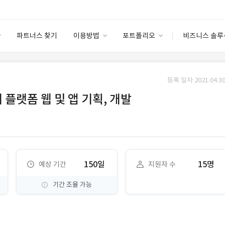
파트너스 찾기
이용방법
포트폴리오
비즈니스 솔루
이용방법
포트폴리오
엔터프라이즈
I
파트너 등급
이용후기
등록 일자 2021.04.30
안심 코드 케어
이용요금
솔루션 마켓
 플랫폼 웹 및 앱 기획, 개발
고객센터
스토어
150일
15명
예상 기간
지원자 수
기간 조율 가능