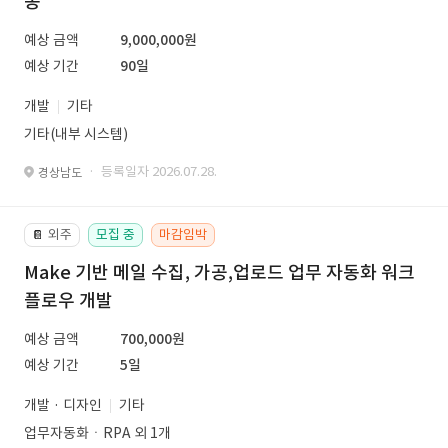
동
예상 금액
9,000,000원
예상 기간
90일
개발
기타
기타(내부 시스템)
· 등록일자 2026.07.28.
경상남도
외주
모집 중
마감임박
📔
Make 기반 메일 수집, 가공,업로드 업무 자동화 워크
플로우 개발
예상 금액
700,000원
예상 기간
5일
개발 · 디자인
기타
업무자동화ㆍRPA 외 1개