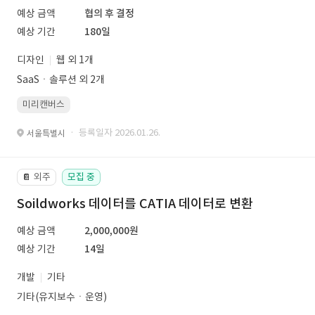
예상 금액
협의 후 결정
예상 기간
180일
디자인
웹 외 1개
SaaSㆍ솔루션 외 2개
미리캔버스
· 등록일자 2026.01.26.
서울특별시
외주
모집 중
📔
Soildworks 데이터를 CATIA 데이터로 변환
예상 금액
2,000,000원
예상 기간
14일
개발
기타
기타(유지보수ㆍ운영)