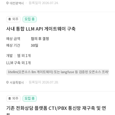
· 등록일자 2026.07.24.
대전광역시
외주
모집 중
📔
사내 통합 LLM API 게이트웨이 구축
예상 금액
협의 후 결정
예상 기간
30일
개발
웹 외 1개
LLM 구축 외 1개
litellm(오픈소스 llm 게이트웨이) 또는 langfuse 등 검증된 오픈소스 프
· 등록일자 2026.07.28.
서울특별시
외주
모집 중
📔
기존 전화상담 플랫폼 CTI/PBX 통신망 재구축 및 연