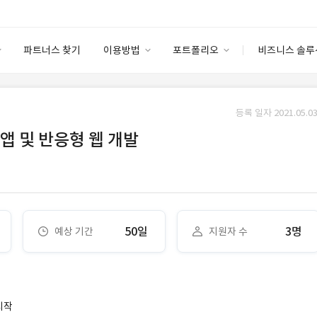
파트너스 찾기
이용방법
포트폴리오
비즈니스 솔루
이용방법
포트폴리오
엔터프라이즈
I
파트너 등급
이용후기
등록 일자 2021.05.03
안심 코드 케어
이용요금
솔루션 마켓
 앱 및 반응형 웹 개발
고객센터
스토어
50일
3명
예상 기간
지원자 수
시작