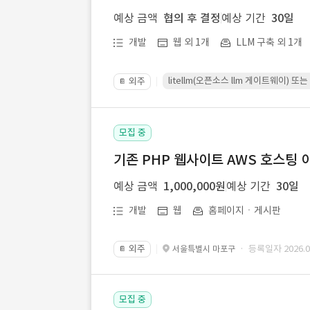
예상 금액
협의 후 결정
예상 기간
30일
개발
웹 외 1개
LLM 구축 외 1개
litellm(오픈소스 llm 게이트웨이)
외주
📔
모집 중
기존 PHP 웹사이트 AWS 호스팅 
예상 금액
1,000,000원
예상 기간
30일
개발
웹
홈페이지ㆍ게시판
외주
· 등록일자 2026.07
서울특별시 마포구
📔
모집 중