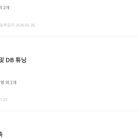
외 2개
 등록일자 2026.01.26.
및 DB 튜닝
영 외 1개
.27.
축