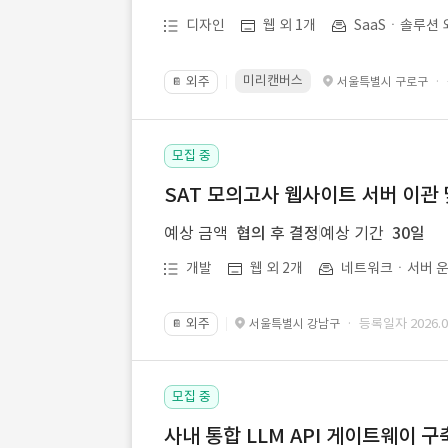
디자인
웹 외 1개
SaaSㆍ솔루션 
미리캔버스
외주
·
서울특별시 구로구
📔
모집 중
SAT 모의고사 웹사이트 서버 이관 
예상 금액
협의 후 결정
예상 기간
30일
개발
웹 외 2개
네트워크ㆍ서버 운
외주
· 등록일자 2026.07
서울특별시 강남구
📔
모집 중
사내 통합 LLM API 게이트웨이 구