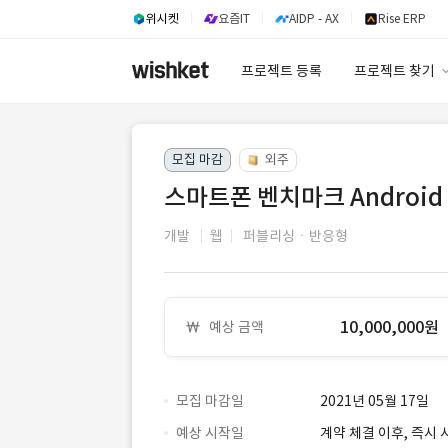
위시켓
요즘IT
AIDP - AX
Rise ERP
프로젝트 등록
프로젝트 찾기
프로젝트 찾기
모집 마감
외주
유사사례 검색 A
스마트폰 벤치마크 Android
개발
웹
퍼블리싱ㆍ반응형
10,000,000원
예상 금액
모집 마감일
2021년 05월 17일
예상 시작일
계약 체결 이후, 즉시 