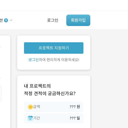
션
로그인
회원가입
유사사례 검색 AI
.
프로젝트 지원하기
‘이런 거’ 만들어본
개발 회사 있어?
로그인
하여 편리하게 이용하세요!
바로가기
내 프로젝트의
적정 견적이 궁금하신가요?
금액
??? 원
기간
??? 일