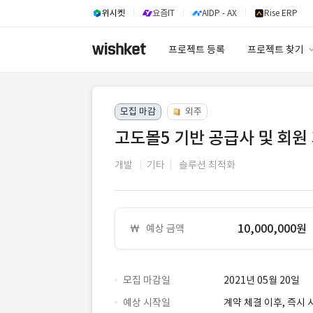
위시켓
요즘IT
AIDP - AX
Rise ERP
프로젝트 등록
프로젝트 찾기
프로젝트 찾기
모집 마감
외주
유사사례 검색 A
고도몰5 기반 공급사 및 회원
개발
기타
솔루션 최적화
10,000,000원
예상 금액
모집 마감일
2021년 05월 20일
예상 시작일
계약 체결 이후, 즉시 