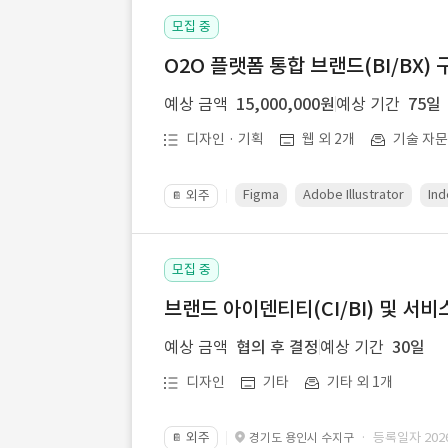
모집 중
O2O 플랫폼 통합 브랜드(BI/BX) 
예상 금액
15,000,000원
예상 기간
75일
디자인 · 기획
웹 외 2개
기술 자
Figma
Adobe Illustrator
Ind
외주
📔
모집 중
브랜드 아이덴티티(CI/BI) 및 서비
예상 금액
협의 후 결정
예상 기간
30일
디자인
기타
기타 외 1개
외주
· 등록일자 2026.
경기도 용인시 수지구
📔