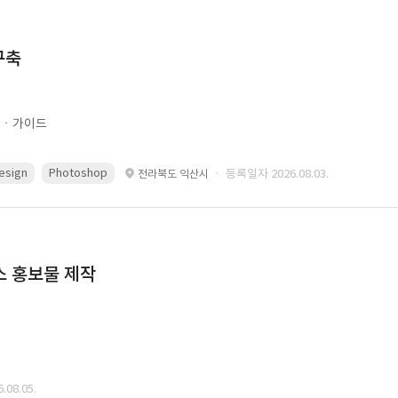
구축
문ㆍ가이드
esign
Photoshop
· 등록일자 2026.08.03.
전라북도 익산시
스 홍보물 제작
08.05.