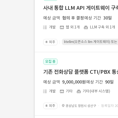
사내 통합 LLM API 게이트웨이 구
예상 금액
협의 후 결정
예상 기간
30일
개발
웹 외 1개
LLM 구축 외 1개
litellm(오픈소스 llm 게이트웨이)
외주
📔
모집 중
기존 전화상담 플랫폼 CTI/PBX 
예상 금액
9,000,000원
예상 기간
90일
개발
기타
기타(내부 시스템)
외주
· 등록일자 202
경상남도 창원시 성산구
📔