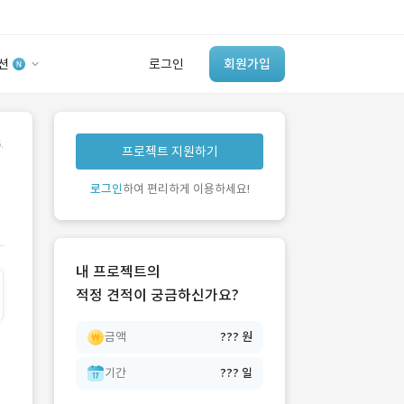
션
로그인
회원가입
유사사례 검색 AI
.
프로젝트 지원하기
‘이런 거’ 만들어본
개발 회사 있어?
로그인
하여 편리하게 이용하세요!
바로가기
내 프로젝트의
적정 견적이 궁금하신가요?
금액
??? 원
기간
??? 일