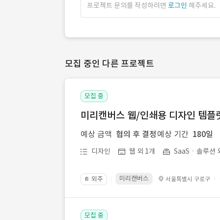
프로젝트 문의를 작성하려면
로그인
해주세요.
모집 중인 다른 프로젝트
모집 중
미리캔버스 웹/인쇄용 디자인 템플릿 
예상 금액
협의 후 결정
예상 기간
180일
디자인
웹 외 1개
SaaSㆍ솔루션 
미리캔버스
외주
·
서울특별시 구로구
📔
모집 중