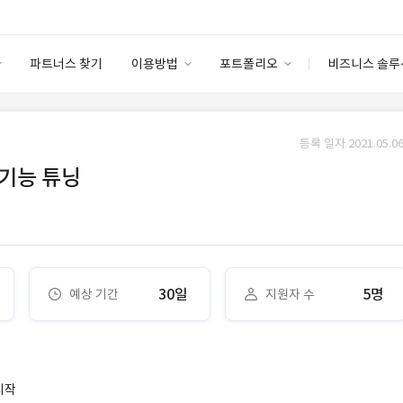
파트너스 찾기
이용방법
포트폴리오
비즈니스 솔루
이용방법
포트폴리오
엔터프라이즈
I
파트너 등급
이용후기
등록 일자 2021.05.06
안심 코드 케어
이용요금
솔루션 마켓
 기능 튜닝
고객센터
스토어
30일
5명
예상 기간
지원자 수
시작