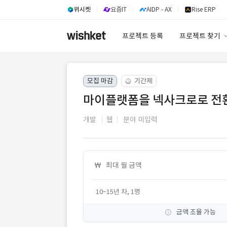
위시켓
요즘IT
AIDP - AX
Rise ERP
프로젝트 등록
프로젝트 찾기
프로젝트 찾기
모집 마감
기간제
유사사례 검색 A
마이플랫폼을 넥사크로로 전환
개발
웹
분야 미입력
최대 월 금액
10~15년 차, 1명
금액 조율 가능