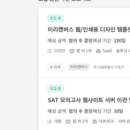
모집 중
미리캔버스 웹/인쇄용 디자인 템플릿 
예상 금액
협의 후 결정
예상 기간
180일
디자인
웹 외 1개
SaaSㆍ솔루션 
미리캔버스
외주
·
서울특별시 구로구
📔
모집 중
SAT 모의고사 웹사이트 서버 이관 
예상 금액
협의 후 결정
예상 기간
30일
개발
웹 외 2개
네트워크ㆍ서버 운