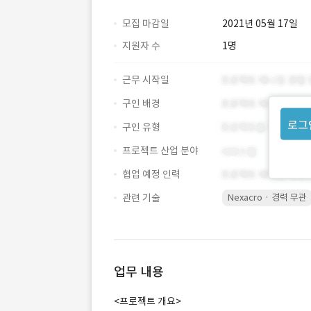
모집 마감일
2021년 05월 17일
지원자 수
1명
근무 시작일
구인 배경
로그
구인 유형
프로젝트 산업 분야
협업 예정 인력
관련 기술
Nexacro · 경력 무관
업무 내용
<프로젝트 개요>