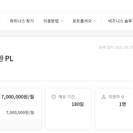
파트너스 찾기
이용방법
포트폴리오
비즈니스 솔루
이용방법
포트폴리오
엔터프라이즈
I
파트너 등급
이용후기
등록 일자 2021.05.07
안심 코드 케어
이용요금
솔루션 마켓
 PL
고객센터
스토어
7,000,000원/월
예상 기간
지원자 수
180일
1명
7,000,000원/월