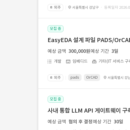
외주
· 등록일자 2026.07
서울특별시 강남구
📔
모집 중
EasyEDA 설계 파일 PADS/Or
예상 금액
300,000원
예상 기간
3일
개발
임베디드
기타(IT 서비스 구
pads
OrCAD
외주
서울특별시 강
📔
모집 중
사내 통합 LLM API 게이트웨이 구
예상 금액
협의 후 결정
예상 기간
30일