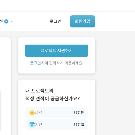
션
로그인
회원가입
유사사례 검색 AI
.
프로젝트 지원하기
‘이런 거’ 만들어본
개발 회사 있어?
로그인
하여 편리하게 이용하세요!
바로가기
내 프로젝트의
적정 견적이 궁금하신가요?
금액
??? 원
기간
??? 일