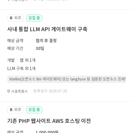
외주
모집 중
📔
사내 통합 LLM API 게이트웨이 구축
예상 금액
협의 후 결정
예상 기간
30일
개발
웹 외 1개
LLM 구축 외 1개
litellm(오픈소스 llm 게이트웨이) 또는 langfuse 등 검증된 오픈소스 프
· 등록일자 2026.07.28.
서울특별시
외주
모집 중
📔
기존 PHP 웹사이트 AWS 호스팅 이전
예상 금액
1,000,000원