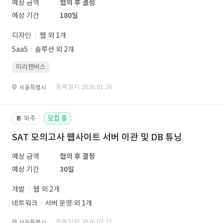
예상 금액
협의 후 결정
예상 기간
180일
디자인
웹 외 1개
SaaSㆍ솔루션 외 2개
미리캔버스
· 등록일자 2026.01.26.
서울특별시
외주
모집 중
📔
SAT 모의고사 웹사이트 서버 이관 및 DB 튜닝
예상 금액
협의 후 결정
예상 기간
30일
개발
웹 외 2개
네트워크ㆍ서버 운영 외 1개
· 등록일자 2026.07.27.
서울특별시