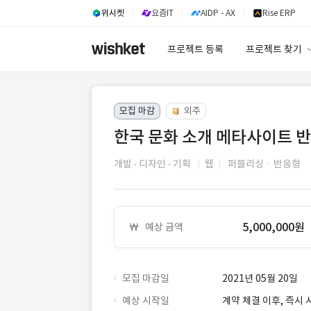
위시켓
요즘IT
AIDP - AX
Rise ERP
프로젝트 등록
프로젝트 찾기
프로젝트 찾기
모집 마감
외주
유사사례 검색 A
한국 문화 소개 메타사이트 반
개발
디자인
기획
웹
퍼블리싱ㆍ반응형
5,000,000원
예상 금액
모집 마감일
2021년 05월 20일
예상 시작일
계약 체결 이후, 즉시 