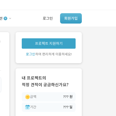
션
로그인
회원가입
유사사례 검색 AI
.
프로젝트 지원하기
‘이런 거’ 만들어본
개발 회사 있어?
로그인
하여 편리하게 이용하세요!
바로가기
내 프로젝트의
적정 견적이 궁금하신가요?
금액
??? 원
기간
??? 일