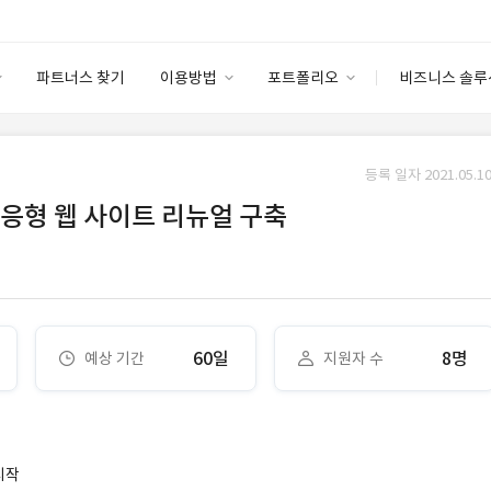
파트너스 찾기
이용방법
포트폴리오
비즈니스 솔루
이용방법
포트폴리오
엔터프라이즈
I
파트너 등급
이용후기
등록 일자 2021.05.10
안심 코드 케어
이용요금
솔루션 마켓
응형 웹 사이트 리뉴얼 구축
고객센터
스토어
60일
8명
예상 기간
지원자 수
시작