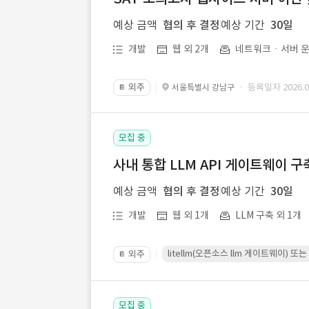
예상 금액
협의 후 결정
예상 기간
30일
개발
웹 외 2개
네트워크ㆍ서버 운
외주
· 등록일자 2026.07
서울특별시 강남구
📔
모집 중
사내 통합 LLM API 게이트웨이 구
예상 금액
협의 후 결정
예상 기간
30일
개발
웹 외 1개
LLM 구축 외 1개
litellm(오픈소스 llm 게이트웨이)
외주
📔
모집 중