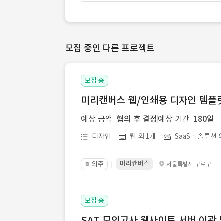
모집 중인 다른 프로젝트
모집 중
미리캔버스 웹/인쇄용 디자인 템플릿 
예상 금액
협의 후 결정
예상 기간
180일
디자인
웹 외 1개
SaaSㆍ솔루션 
미리캔버스
외주
·
서울특별시 구로구
📔
모집 중
SAT 모의고사 웹사이트 서버 이관 