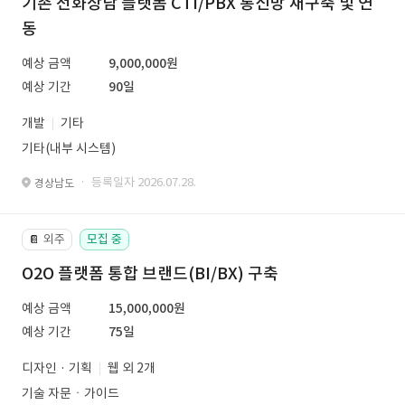
기존 전화상담 플랫폼 CTI/PBX 통신망 재구축 및 연
동
예상 금액
9,000,000원
예상 기간
90일
개발
기타
기타(내부 시스템)
· 등록일자 2026.07.28.
경상남도
외주
모집 중
📔
O2O 플랫폼 통합 브랜드(BI/BX) 구축
예상 금액
15,000,000원
예상 기간
75일
디자인 · 기획
웹 외 2개
기술 자문ㆍ가이드