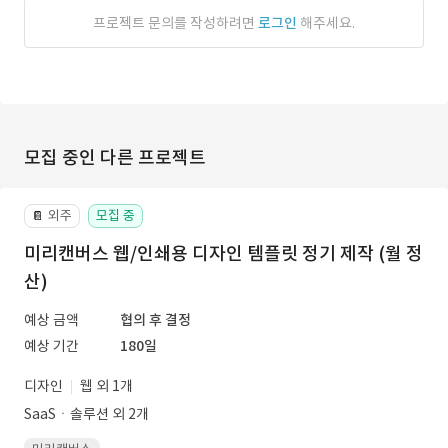
프로젝트 문의를 작성하려면
로그인
해주세요.
모집 중인 다른 프로젝트
외주
모집 중
📔
미리캔버스 웹/인쇄용 디자인 템플릿 정기 제작 (월 정
산)
예상 금액
협의 후 결정
예상 기간
180일
디자인
웹 외 1개
SaaSㆍ솔루션 외 2개