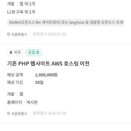
개발
웹 외 1개
LLM 구축 외 1개
litellm(오픈소스 llm 게이트웨이) 또는 langfuse 등 검증된 오픈소스 프
· 등록일자 2026.07.28.
서울특별시
외주
모집 중
📔
기존 PHP 웹사이트 AWS 호스팅 이전
예상 금액
1,000,000원
예상 기간
30일
개발
웹
홈페이지ㆍ게시판
· 등록일자 2026.07.28.
서울특별시