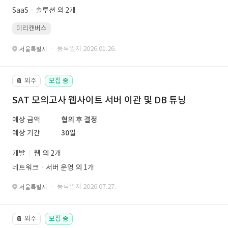
SaaSㆍ솔루션 외 2개
미리캔버스
· 등록일자 2026.01.26.
서울특별시
외주
모집 중
📔
SAT 모의고사 웹사이트 서버 이관 및 DB 튜닝
예상 금액
협의 후 결정
예상 기간
30일
개발
웹 외 2개
네트워크ㆍ서버 운영 외 1개
· 등록일자 2026.07.27.
서울특별시
외주
모집 중
📔