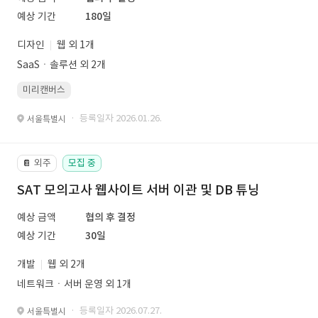
예상 기간
180일
디자인
웹 외 1개
SaaSㆍ솔루션 외 2개
미리캔버스
· 등록일자 2026.01.26.
서울특별시
외주
모집 중
📔
SAT 모의고사 웹사이트 서버 이관 및 DB 튜닝
예상 금액
협의 후 결정
예상 기간
30일
개발
웹 외 2개
네트워크ㆍ서버 운영 외 1개
· 등록일자 2026.07.27.
서울특별시