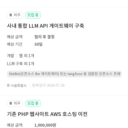
외주
모집 중
📔
사내 통합 LLM API 게이트웨이 구축
예상 금액
협의 후 결정
예상 기간
30일
개발
웹 외 1개
LLM 구축 외 1개
litellm(오픈소스 llm 게이트웨이) 또는 langfuse 등 검증된 오픈소스 프
· 등록일자 2026.07.28.
서울특별시
외주
모집 중
📔
기존 PHP 웹사이트 AWS 호스팅 이전
예상 금액
1,000,000원