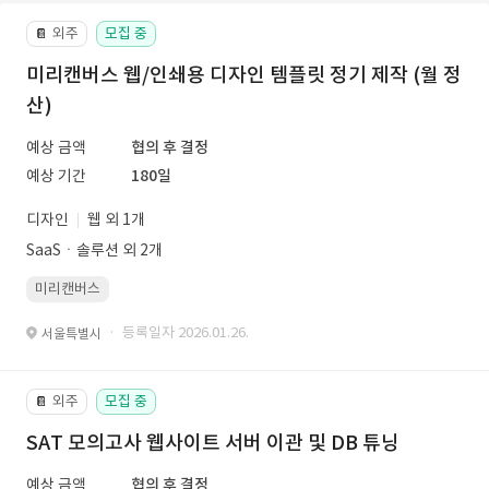
외주
모집 중
📔
미리캔버스 웹/인쇄용 디자인 템플릿 정기 제작 (월 정
산)
예상 금액
협의 후 결정
예상 기간
180일
디자인
웹 외 1개
SaaSㆍ솔루션 외 2개
미리캔버스
· 등록일자 2026.01.26.
서울특별시
외주
모집 중
📔
SAT 모의고사 웹사이트 서버 이관 및 DB 튜닝
예상 금액
협의 후 결정