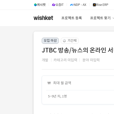
위시켓
요즘IT
AIDP - AX
Rise ERP
프로젝트 등록
프로젝트 찾기
프로젝트 찾기
모집 마감
기간제
유사사례 검색 A
JTBC 방송/뉴스의 온라인 서
개발
카테고리 미입력
분야 미입력
최대 월 금액
5~9년 차, 1명