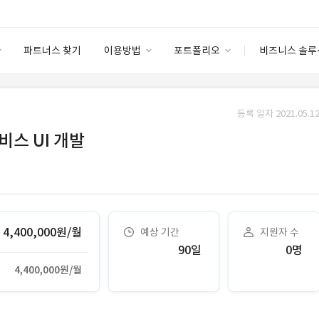
파트너스 찾기
이용방법
포트폴리오
비즈니스 솔루
이용방법
포트폴리오
엔터프라이즈
I
파트너 등급
이용후기
등록 일자 2021.05.12
안심 코드 케어
이용요금
솔루션 마켓
비스 UI 개발
고객센터
스토어
4,400,000원/월
예상 기간
지원자 수
90일
0명
4,400,000원/월