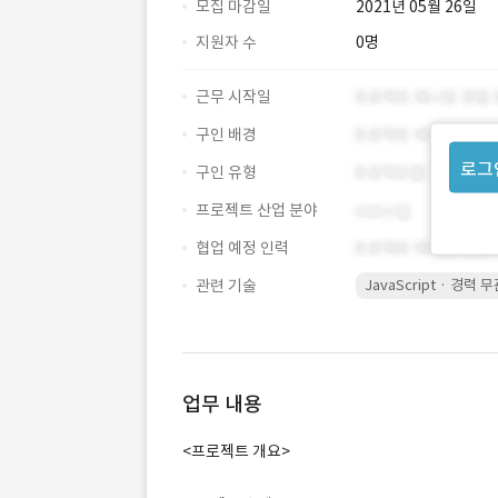
모집 마감일
2021년 05월 26일
지원자 수
0명
근무 시작일
구인 배경
로그
구인 유형
프로젝트 산업 분야
협업 예정 인력
관련 기술
JavaScript · 경력 
업무 내용
<프로젝트 개요>