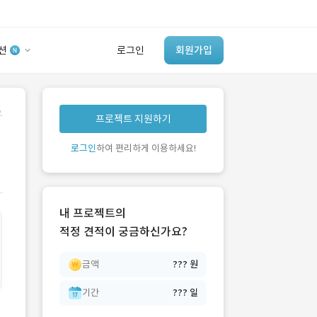
션
로그인
회원가입
유사사례 검색 AI
.
프로젝트 지원하기
‘이런 거’ 만들어본
개발 회사 있어?
로그인
하여 편리하게 이용하세요!
바로가기
내 프로젝트의
적정 견적이 궁금하신가요?
금액
??? 원
기간
??? 일