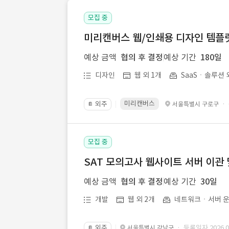
모집 중
미리캔버스 웹/인쇄용 디자인 템플릿 
예상 금액
협의 후 결정
예상 기간
180일
디자인
웹 외 1개
SaaSㆍ솔루션 
미리캔버스
외주
·
서울특별시 구로구
📔
모집 중
SAT 모의고사 웹사이트 서버 이관 
예상 금액
협의 후 결정
예상 기간
30일
개발
웹 외 2개
네트워크ㆍ서버 운
외주
· 등록일자 2026.07
서울특별시 강남구
📔