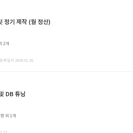
정기 제작 (월 정산)
외 2개
 등록일자 2026.01.26.
및 DB 튜닝
영 외 1개
.27.