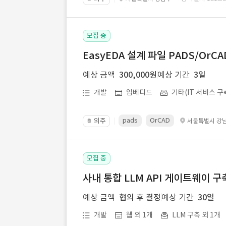
모집 중
EasyEDA 설계 파일 PADS/Or
예상 금액
300,000원
예상 기간
3일
개발
임베디드
기타(IT 서비스 구
pads
OrCAD
외주
서울특별시 강
📔
모집 중
사내 통합 LLM API 게이트웨이 구
예상 금액
협의 후 결정
예상 기간
30일
개발
웹 외 1개
LLM 구축 외 1개