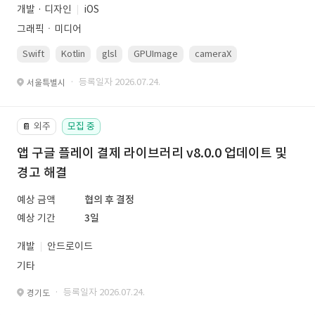
개발 · 디자인
iOS
그래픽ㆍ미디어
Swift
Kotlin
glsl
GPUImage
cameraX
avfoundation
· 등록일자 2026.07.24.
서울특별시
외주
모집 중
📔
앱 구글 플레이 결제 라이브러리 v8.0.0 업데이트 및
경고 해결
예상 금액
협의 후 결정
예상 기간
3일
개발
안드로이드
기타
· 등록일자 2026.07.24.
경기도