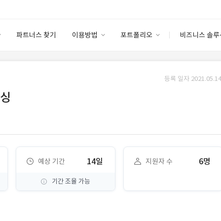
파트너스 찾기
이용방법
포트폴리오
비즈니스 솔루
이용방법
포트폴리오
엔터프라이즈
I
파트너 등급
이용후기
등록 일자 2021.05.14
안심 코드 케어
이용요금
솔루션 마켓
리싱
고객센터
스토어
14일
6명
예상 기간
지원자 수
기간 조율 가능