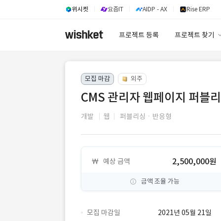
위시켓
요즘IT
AIDP - AX
Rise ERP
프로젝트 등록
프로젝트 찾기
프로젝트 찾기
모집 마감
외주
유사사례 검색 A
CMS 관리자 웹페이지 퍼블
개발
웹
퍼블리싱ㆍ반응형
2,500,000원
예상 금액
금액 조율 가능
모집 마감일
2021년 05월 21일