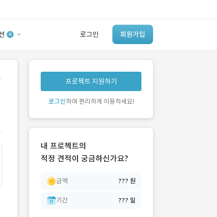
션
로그인
회원가입
유사사례 검색 AI
.
프로젝트 지원하기
‘이런 거’ 만들어본
개발 회사 있어?
로그인
하여 편리하게 이용하세요!
바로가기
내 프로젝트의
적정 견적이 궁금하신가요?
금액
??? 원
기간
??? 일