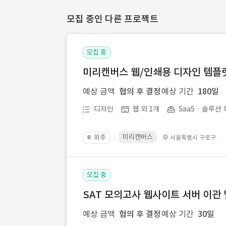
모집 중인 다른 프로젝트
모집 중
미리캔버스 웹/인쇄용 디자인 템플릿 
예상 금액
협의 후 결정
예상 기간
180일
디자인
웹 외 1개
SaaSㆍ솔루션 
미리캔버스
외주
·
서울특별시 구로구
📔
모집 중
SAT 모의고사 웹사이트 서버 이관 
예상 금액
협의 후 결정
예상 기간
30일