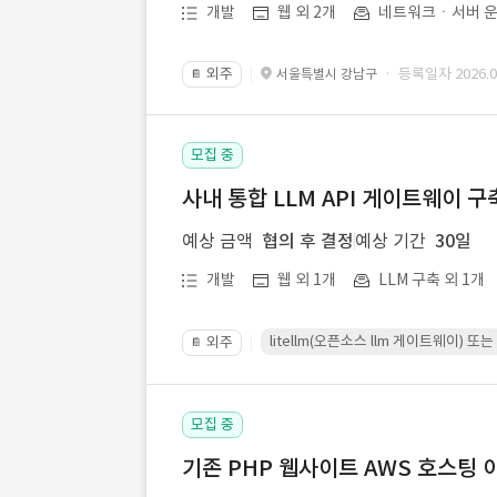
개발
웹 외 2개
네트워크ㆍ서버 운
외주
· 등록일자 2026.07
서울특별시 강남구
📔
모집 중
사내 통합 LLM API 게이트웨이 구
예상 금액
협의 후 결정
예상 기간
30일
개발
웹 외 1개
LLM 구축 외 1개
litellm(오픈소스 llm 게이트웨이)
외주
📔
모집 중
기존 PHP 웹사이트 AWS 호스팅 