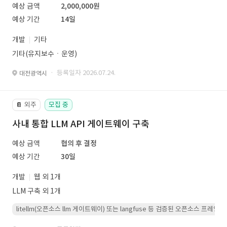
예상 금액
2,000,000원
예상 기간
14일
개발
기타
기타(유지보수ㆍ운영)
· 등록일자 2026.07.24.
대전광역시
외주
모집 중
📔
사내 통합 LLM API 게이트웨이 구축
예상 금액
협의 후 결정
예상 기간
30일
개발
웹 외 1개
LLM 구축 외 1개
litellm(오픈소스 llm 게이트웨이) 또는 langfuse 등 검증된 오픈소스 프