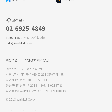
AIDP - AX
Rise ERP
고객 문의
02-6925-4849
10:00-18:00
주말·공휴일 제외
help@wishket.com
이용약관
개인정보 처리방침
㈜위시켓
대표이사 : 박우범
서울특별시 강남구 테헤란로 211 3층 ㈜위시켓
사업자등록번호 : 209-81-57303
통신판매업신고 : 제2018-서울강남-02337 호
직업정보제공사업 신고번호 : J1200020180019
© 2013 Wishket Corp.